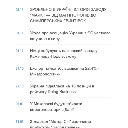
ЗРОБЛЕНО В УКРАЇНІ. ІСТОРІЯ ЗАВОДУ
05.11
"МАЯК " — ВІД МАГНІТОФОНІВ ДО
СНАЙПЕРСЬКИХ ГВИНТІВОК
Угода про асоціацію України з ЄС частково
01.11
вступила в силу
Німці побудують насіннєвий завод у
01.11
Кам'янець-Подільському
Експорт м'яса збільшився на 22,4% -
29.10
Мінагрополітики
Україна піднялася на 16 позицій в
29.10
рейтингу Doing Business
У Миколаєві будуть збирати
03.08
вітрогенератори з Данії
2 квартал "Мотор Січ" закінчив із
31.07
прибутком 1 млрд гривень