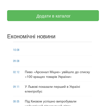
Додати в каталог
Економічні новини
10.08
09.08
Пиво «Арсенал Міцне» увійшло до списку
02.12
«100 кращих товарів України»
У Львові показали перший в Україні
09.11
електробус
Під Києвом успішно випробували
08.05
найновіший вітчизняний літак