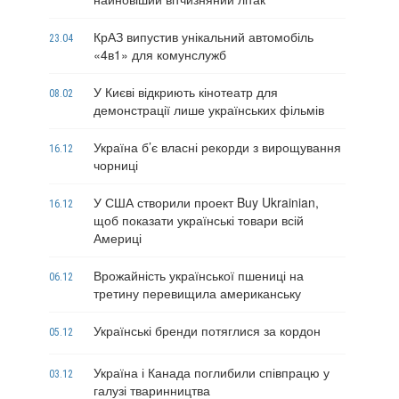
КрАЗ випустив унікальний автомобіль
23.04
«4в1» для комунслужб
У Києві відкриють кінотеатр для
08.02
демонстрації лише українських фільмів
Україна б’є власні рекорди з вирощування
16.12
чорниці
У США створили проект Buy Ukrainian,
16.12
щоб показати українські товари всій
Америці
Врожайність української пшениці на
06.12
третину перевищила американську
Українські бренди потяглися за кордон
05.12
Україна і Канада поглибили співпрацю у
03.12
галузі тваринництва