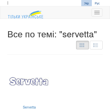
|
Укр
Рус
Navigati
Все по темі: "servetta"
Servetta