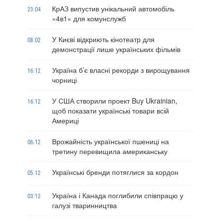
КрАЗ випустив унікальний автомобіль
23.04
«4в1» для комунслужб
У Києві відкриють кінотеатр для
08.02
демонстрації лише українських фільмів
Україна б’є власні рекорди з вирощування
16.12
чорниці
У США створили проект Buy Ukrainian,
16.12
щоб показати українські товари всій
Америці
Врожайність української пшениці на
06.12
третину перевищила американську
Українські бренди потяглися за кордон
05.12
Україна і Канада поглибили співпрацю у
03.12
галузі тваринництва