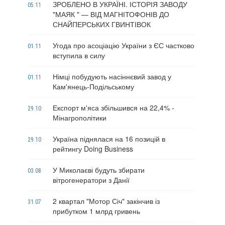
ЗРОБЛЕНО В УКРАЇНІ. ІСТОРІЯ ЗАВОДУ
05.11
"МАЯК " — ВІД МАГНІТОФОНІВ ДО
СНАЙПЕРСЬКИХ ГВИНТІВОК
Угода про асоціацію України з ЄС частково
01.11
вступила в силу
Німці побудують насіннєвий завод у
01.11
Кам'янець-Подільському
Експорт м'яса збільшився на 22,4% -
29.10
Мінагрополітики
Україна піднялася на 16 позицій в
29.10
рейтингу Doing Business
У Миколаєві будуть збирати
03.08
вітрогенератори з Данії
2 квартал "Мотор Січ" закінчив із
31.07
прибутком 1 млрд гривень