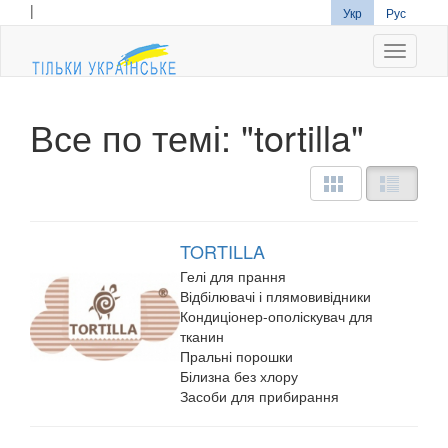
|
Укр
Рус
Navigati
Все по темі: "tortilla"
TORTILLA
Гелі для прання
Відбілювачі і плямовивідники
Кондиціонер-ополіскувач для
тканин
Пральні порошки
Білизна без хлору
Засоби для прибирання