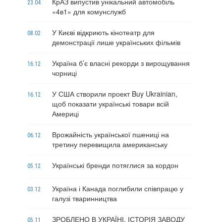
КрАЗ випустив унікальний автомобіль
23.04
«4в1» для комунслужб
У Києві відкриють кінотеатр для
08.02
демонстрації лише українських фільмів
Україна б’є власні рекорди з вирощування
16.12
чорниці
У США створили проект Buy Ukrainian,
16.12
щоб показати українські товари всій
Америці
Врожайність української пшениці на
06.12
третину перевищила американську
Українські бренди потяглися за кордон
05.12
Україна і Канада поглибили співпрацю у
03.12
галузі тваринництва
ЗРОБЛЕНО В УКРАЇНІ. ІСТОРІЯ ЗАВОДУ
05.11