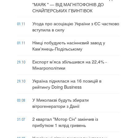
"МАЯК " — ВІД МАГНІТОФОНІВ ДО
СНАЙПЕРСЬКИХ ГВИНТІВОК
Угода про асоціацію України з ЄС частково
01.11
вступила в силу
Німці побудують насіннєвий завод у
01.11
Кам'янець-Подільському
Експорт м'яса збільшився на 22,4% -
29.10
Мінагрополітики
Україна піднялася на 16 позицій в
29.10
рейтингу Doing Business
У Миколаєві будуть збирати
03.08
вітрогенератори з Данії
2 квартал "Мотор Січ" закінчив із
31.07
прибутком 1 млрд гривень