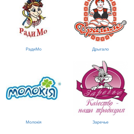
РадиМо
Дрыгало
Молокія
Заречье