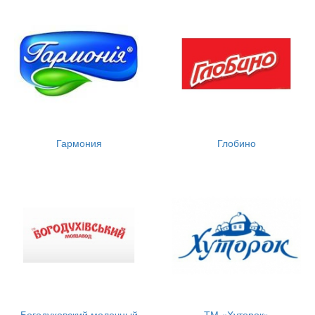
Гармония
Глобино
Богодуховский молочный
ТМ «Хуторок»