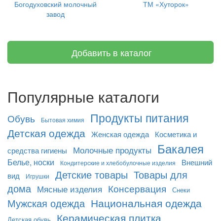
Богодуховский молочный
ТМ «Хуторок»
завод
Добавить в каталог
Популярные каталоги
Продукты питания
Обувь
Бытовая химия
Детская одежда
Женская одежда
Косметика и
Бакалея
Молочные продукты
средства гигиены
Белье, носки
Внешний
Кондитерские и хлебобулочные изделия
Детские товары
Товары для
вид
Игрушки
дома
Консервация
Мясные изделия
Снеки
Национальная одежда
Мужская одежда
Керамическая плитка
Детская обувь