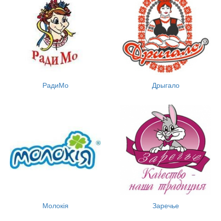
РадиМо
Дрыгало
Молокія
Заречье