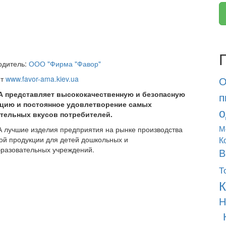
одитель:
ООО "Фирма "Фавор"
йт
www.favor-ama.kiev.ua
О
 представляет высококачественную и безопасную
п
цию и постоянное удовлетворение самых
о
тельных вкусов потребителей.
М
 лучшие изделия предприятия на рынке производства
ой продукции для детей дошкольных и
К
разовательных учреждений.
В
Т
К
Н