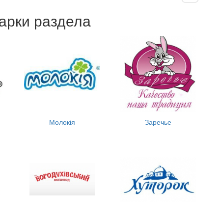
арки раздела
Молокія
Заречье