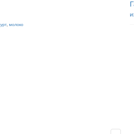
Г
и
гурт
,
молоко