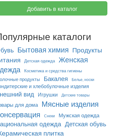
Добавить в каталог
Популярные каталоги
Бытовая химия
Продукты
бувь
Женская
итания
Детская одежда
дежда
Косметика и средства гигиены
Бакалея
олочные продукты
Белье, носки
ондитерские и хлебобулочные изделия
нешний вид
Игрушки
Детские товары
Мясные изделия
овары для дома
онсервация
Мужская одежда
Снеки
ациональная одежда
Детская обувь
Керамическая плитка