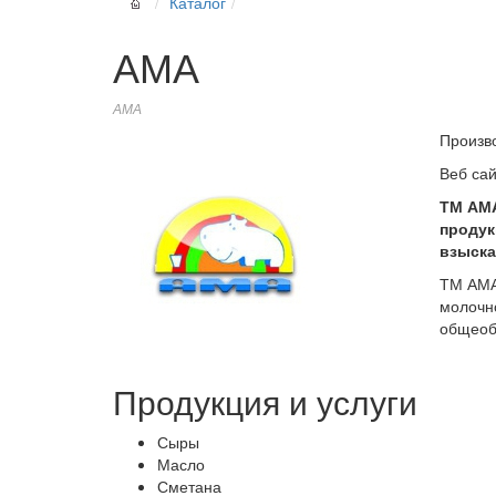
Каталог
АМА
АМА
Произв
Веб са
ТМ АМА
продук
взыска
ТМ АМА
молочн
общеоб
Продукция и услуги
Сыры
Масло
Сметана