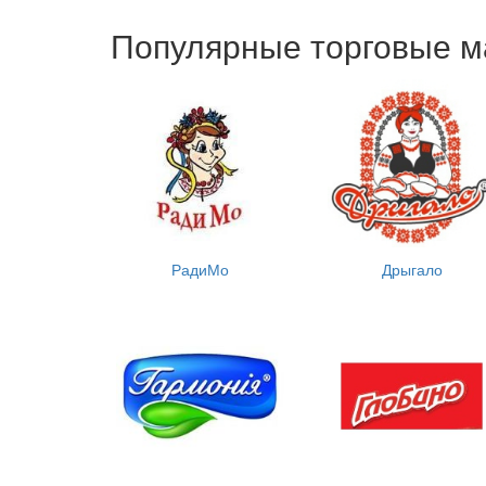
Популярные торговые м
РадиМо
Дрыгало