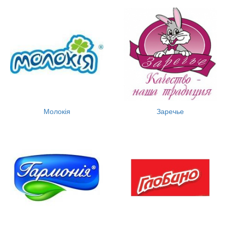
Молокія
Заречье