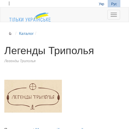
|
Укр
Рус
Navigati
Каталог
Легенды Триполья
Легенды Триполья