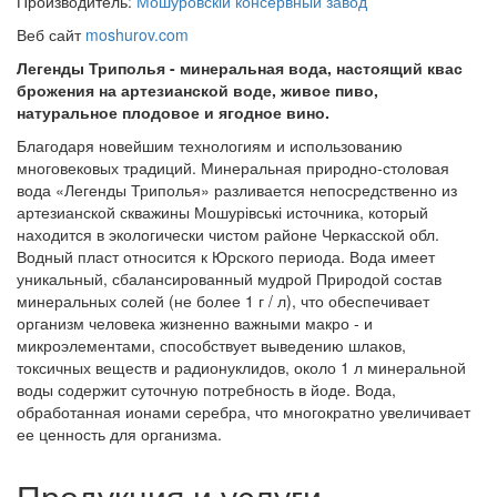
Производитель:
Мошуровскій консервный завод
Веб сайт
moshurov.com
Легенды Триполья - минеральная вода, настоящий квас
брожения на артезианской воде, живое пиво,
натуральное плодовое и ягодное вино.
Благодаря новейшим технологиям и использованию
многовековых традиций. Минеральная природно-столовая
вода «Легенды Триполья» разливается непосредственно из
артезианской скважины Мошурівські источника, который
находится в экологически чистом районе Черкасской обл.
Водный пласт относится к Юрского периода. Вода имеет
уникальный, сбалансированный мудрой Природой состав
минеральных солей (не более 1 г / л), что обеспечивает
организм человека жизненно важными макро - и
микроэлементами, способствует выведению шлаков,
токсичных веществ и радионуклидов, около 1 л минеральной
воды содержит суточную потребность в йоде. Вода,
обработанная ионами серебра, что многократно увеличивает
ее ценность для организма.
Продукция и услуги