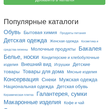
Популярные каталоги
Обувь
Бытовая химия
Продукты питания
Детская одежда
Женская одежда
Косметика и
Бакалея
Молочные продукты
средства гигиены
Белье, носки
Кондитерские и хлебобулочные
Внешний вид
Детские
изделия
Игрушки
Товары для дома
товары
Мясные изделия
Консервация
Снеки
Мужская одежда
Национальная одежда
Детская обувь
Галантерея, сумки
Керамическая плитка
Макаронные изделия
Кофе и чай