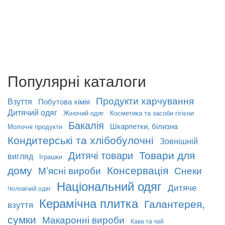
Популярні каталоги
Продукти харчування
Взуття
Побутова хімія
Дитячий одяг
Жіночий одяг
Косметика та засоби гігієни
Бакалія
Шкарпетки, білизна
Молочні продукти
Кондитерські та хлібобулочні
Зовнішній
Товари для
Дитячі товари
вигляд
Іграшки
дому
Консервація
М’ясні вироби
Снеки
Національний одяг
Дитяче
Чоловічий одяг
Керамічна плитка
Галантерея,
взуття
сумки
Макаронні вироби
Кава та чай