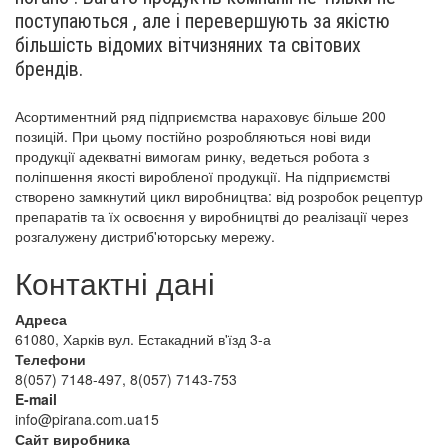
поступаються , але і перевершують за якістю
більшість відомих вітчизняних та світових
брендів.
Асортиментний ряд підприємства нараховує більше 200
позицій. При цьому постійно розробляються нові види
продукції адекватні вимогам ринку, ведеться робота з
поліпшення якості виробленої продукції. На підприємстві
створено замкнутий цикл виробництва: від розробок рецептур
препаратів та їх освоєння у виробництві до реалізації через
розгалужену дистриб'юторську мережу.
Контактні дані
Адреса
61080, Харків вул. Естакадний в'їзд 3-а
Телефони
8(057) 7148-497
,
8(057) 7143-753
E-mail
info@pirana.com.ua15
Сайт виробника