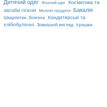
Дитячий одяг
Косметика та
Жіночий одяг
Бакалія
засоби гігієни
Молочні продукти
Кондитерські та
Шкарпетки, білизна
хлібобулочні
Зовнішній вигляд
Іграшки
Дитячі товари
Товари для дому
М’ясні
Консервація
вироби
Чоловічий одяг
Снеки
Національний одяг
Керамічна
Дитяче взуття
Галантерея, сумки
плитка
Макаронні вироби
Кава та чай
Сантехніка
© 2026
| Тільки Українське. Каталог українських виробників
Select Language
▼