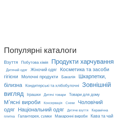
Популярні каталоги
Продукти харчування
Взуття
Побутова хімія
Косметика та засоби
Жіночий одяг
Дитячий одяг
Шкарпетки,
гігієни
Молочні продукти
Бакалія
Зовнішній
білизна
Кондитерські та хлібобулочні
вигляд
Іграшки
Товари для дому
Дитячі товари
М’ясні вироби
Чоловічий
Консервація
Снеки
одяг
Національний одяг
Керамічна
Дитяче взуття
Кава та чай
Галантерея, сумки
Макаронні вироби
плитка