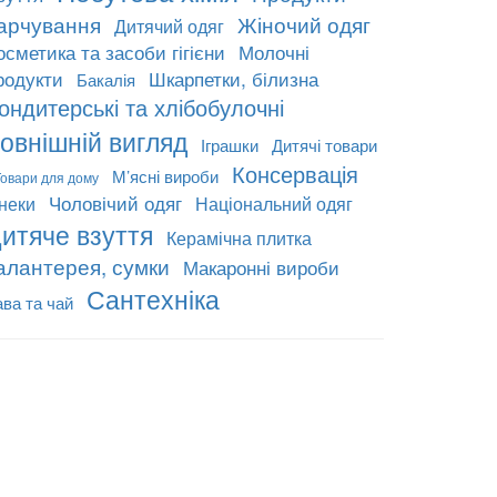
арчування
Жіночий одяг
Дитячий одяг
осметика та засоби гігієни
Молочні
родукти
Шкарпетки, білизна
Бакалія
ондитерські та хлібобулочні
овнішній вигляд
Іграшки
Дитячі товари
Консервація
М’ясні вироби
Товари для дому
Чоловічий одяг
неки
Національний одяг
итяче взуття
Керамічна плитка
алантерея, сумки
Макаронні вироби
Сантехніка
ава та чай