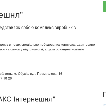
ешнл"
едставляє собою комплекс виробників
ехів в нових спеціально побудованих корпусах, адаптовано
ться на самому підприємстві, а цехи оснащені новітнім
 область, м. Обухів, вул. Промислова, 16
 7 18 28
АКС Інтернешнл"
В