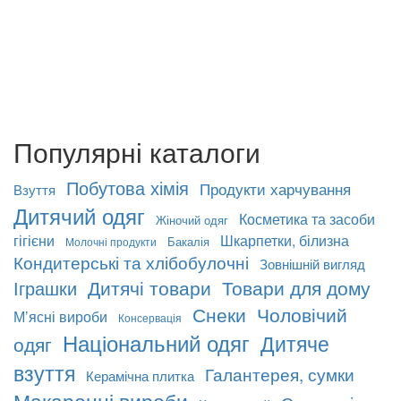
Популярні каталоги
Побутова хімія
Продукти харчування
Взуття
Дитячий одяг
Косметика та засоби
Жіночий одяг
гігієни
Шкарпетки, білизна
Бакалія
Молочні продукти
Кондитерські та хлібобулочні
Зовнішній вигляд
Дитячі товари
Товари для дому
Іграшки
Снеки
Чоловічий
М’ясні вироби
Консервація
Національний одяг
Дитяче
одяг
взуття
Галантерея, сумки
Керамічна плитка