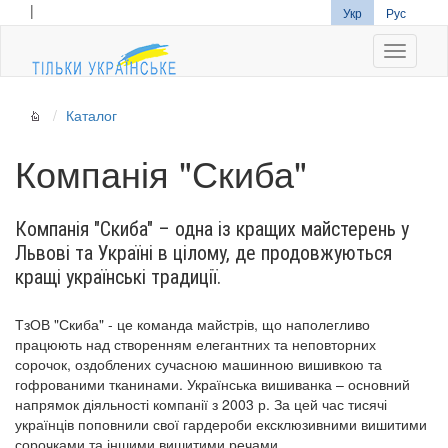
|
Укр
Рус
Navigati
Каталог
Компанія "Скиба"
Компанія "Скиба" – одна із кращих майстерень у
Львові та Україні в цілому, де продовжуються
кращі українські традиції.
ТзОВ "Скиба" - це команда майстрів, що наполегливо
працюють над створенням елегантних та неповторних
сорочок, оздоблених сучасною машинною вишивкою та
гофрованими тканинами. Українська вишиванка – основний
напрямок діяльності компанії з 2003 р. За цей час тисячі
українців поповнили свої гардероби ексклюзивними вишитими
сорочками та іншими вишитими речами.