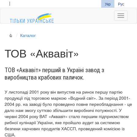
|
Укр
Рус
Navigati
Каталог
ТОВ «Аквавіт»
ТОВ «Аквавіт» перший в Україні завод з
виробництва крабових паличок.
У листопаді 2001 року він випустив на ринок першу партію
продукції під торговою маркою «Водний світ». За період 2001-
2004 рр. на заводі було проведено повне переобладнання - це
дало нам змогу суттєво збільшити виробничі потужності. У
червні 2004 року ВАТ «Аквавіт» стало першим підприємством
рибної кулінарії України, яке пройшло аудит за системою
безпеки харчових продуктів ХАССП, проведений комісією із
США.