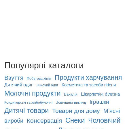
Популярні каталоги
Продукти харчування
Взуття
Побутова хімія
Дитячий одяг
Косметика та засоби гігієни
Жіночий одяг
Молочні продукти
Шкарпетки, білизна
Бакалія
Іграшки
Зовнішній вигляд
Кондитерські та хлібобулочні
Дитячі товари
Товари для дому
М’ясні
Снеки
Чоловічий
Консервація
вироби