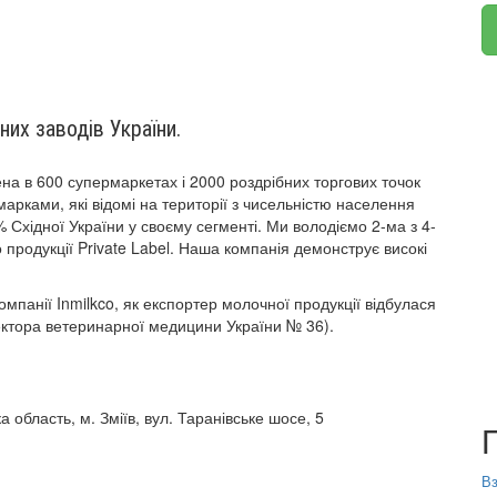
их заводів України.
а ​​в 600 супермаркетах і 2000 роздрібних торгових точок
арками, які відомі на території з чисельністю населення
Східної України у своєму сегменті. Ми володіємо 2-ма з 4-
 продукції Private Label. Наша компанія демонструє високі
панії Inmilkco, як експортер молочної продукції відбулася
ектора ветеринарної медицини України № 36).
а область, м. Зміїв, вул. Таранівське шосе, 5
Вз