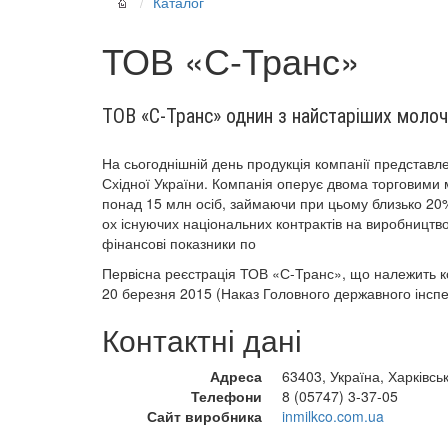
Каталог
ТОВ «С-Транс»
ТОВ «С-Транс» однин з найстаріших молочн
На сьогоднішній день продукція компанії представлен
Східної України. Компанія оперує двома торговими м
понад 15 млн осіб, займаючи при цьому близько 20% 
ох існуючих національних контрактів на виробництво
фінансові показники по
Первісна реєстрація ТОВ «С-Транс», що належить ком
20 березня 2015 (Наказ Головного державного інсп
Контактні дані
Адреса
63403, Україна, Харківськ
Телефони
8 (05747) 3-37-05
Сайт виробника
inmilkco.com.ua