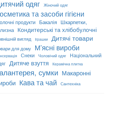
итячий одяг
Жіночий одяг
осметика та засоби гігієни
Бакалія
Шкарпетки,
олочні продукти
Кондитерські та хлібобулочні
ілизна
Дитячі товари
овнішній вигляд
Іграшки
М’ясні вироби
овари для дому
Снеки
Національний
Чоловічий одяг
нсервація
Дитяче взуття
дяг
Керамічна плитка
алантерея, сумки
Макаронні
Кава та чай
ироби
Сантехніка