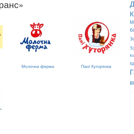
Транс»
Д
К
М
б
З
Т
Ко
о
Молочна ферма
Панi Хуторянка
Г
в