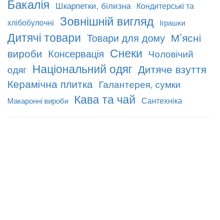
Бакалія
Шкарпетки, білизна
Кондитерські та
Зовнішній вигляд
хлібобулочні
Іграшки
Дитячі товари
М’ясні
Товари для дому
Снеки
вироби
Консервація
Чоловічий
Національний одяг
Дитяче взуття
одяг
Керамічна плитка
Галантерея, сумки
Кава та чай
Сантехніка
Макаронні вироби