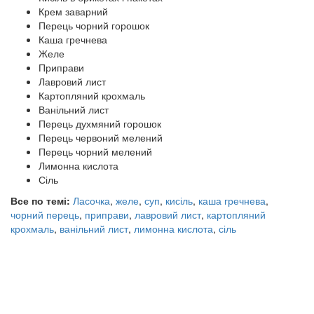
Крем заварний
Перець чорний горошок
Каша гречнева
Желе
Приправи
Лавровий лист
Картопляний крохмаль
Ванільний лист
Перець духмяний горошок
Перець червоний мелений
Перець чорний мелений
Лимонна кислота
Сіль
Все по темі:
Ласочка
,
желе
,
суп
,
кисіль
,
каша гречнева
,
чорний перець
,
приправи
,
лавровий лист
,
картопляний
крохмаль
,
ванільний лист
,
лимонна кислота
,
сіль