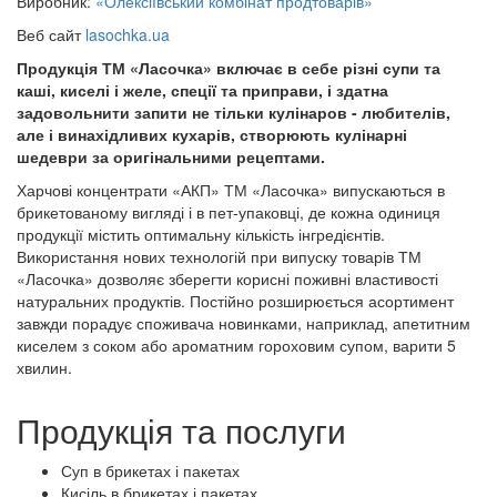
Виробник:
«Олексіївський комбінат продтоварів»
Веб сайт
lasochka.ua
Продукція ТМ «Ласочка» включає в себе різні супи та
каші, киселі і желе, спеції та приправи, і здатна
задовольнити запити не тільки кулінаров - любителів,
але і винахідливих кухарів, створюють кулінарні
шедеври за оригінальними рецептами.
Харчові концентрати «АКП» ТМ «Ласочка» випускаються в
брикетованому вигляді і в пет-упаковці, де кожна одиниця
продукції містить оптимальну кількість інгредієнтів.
Використання нових технологій при випуску товарів ТМ
«Ласочка» дозволяє зберегти корисні поживні властивості
натуральних продуктів. Постійно розширюється асортимент
завжди порадує споживача новинками, наприклад, апетитним
киселем з соком або ароматним гороховим супом, варити 5
хвилин.
Продукція та послуги
Суп в брикетах і пакетах
Кисіль в брикетах і пакетах