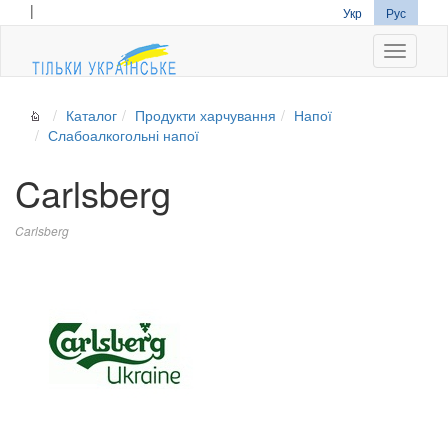
|
Укр
Рус
Navigati
Каталог
Продукти харчування
Напої
Слабоалкогольні напої
Carlsberg
Carlsberg