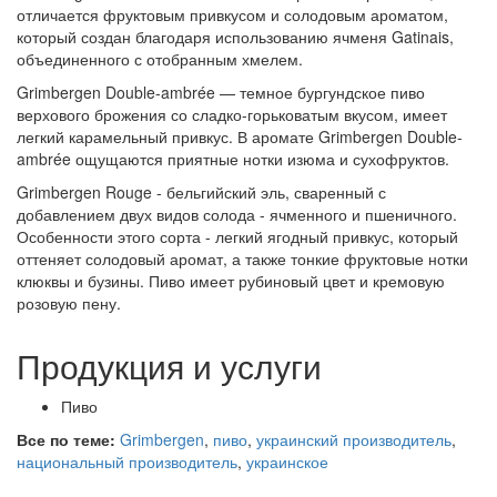
отличается фруктовым привкусом и солодовым ароматом,
который создан благодаря использованию ячменя Gatinais,
объединенного с отобранным хмелем.
Grimbergen Double-ambrée — темное бургундское пиво
верхового брожения со сладко-горьковатым вкусом, имеет
легкий карамельный привкус. В аромате Grimbergen Double-
ambrée ощущаются приятные нотки изюма и сухофруктов.
Grimbergen Rouge - бельгийский эль, сваренный с
добавлением двух видов солода - ячменного и пшеничного.
Особенности этого сорта - легкий ягодный привкус, который
оттеняет солодовый аромат, а также тонкие фруктовые нотки
клюквы и бузины. Пиво имеет рубиновый цвет и кремовую
розовую пену.
Продукция и услуги
Пиво
Все по теме:
Grimbergen
,
пиво
,
украинский производитель
,
национальный производитель
,
украинское