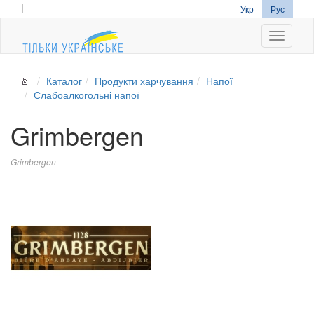
|
Укр
Рус
Navigati
Каталог
Продукти харчування
Напої
Слабоалкогольні напої
Grimbergen
Grimbergen