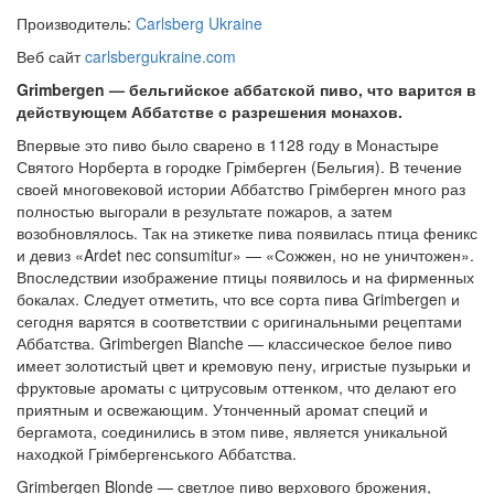
Производитель:
Carlsberg Ukraine
Веб сайт
carlsbergukraine.com
Grimbergen — бельгийское аббатской пиво, что варится в
действующем Аббатстве с разрешения монахов.
Впервые это пиво было сварено в 1128 году в Монастыре
Святого Норберта в городке Грімберген (Бельгия). В течение
своей многовековой истории Аббатство Грімберген много раз
полностью выгорали в результате пожаров, а затем
возобновлялось. Так на этикетке пива появилась птица феникс
и девиз «Ardet nec consumitur» — «Сожжен, но не уничтожен».
Впоследствии изображение птицы появилось и на фирменных
бокалах. Следует отметить, что все сорта пива Grimbergen и
сегодня варятся в соответствии с оригинальными рецептами
Аббатства. Grimbergen Blanche — классическое белое пиво
имеет золотистый цвет и кремовую пену, игристые пузырьки и
фруктовые ароматы с цитрусовым оттенком, что делают его
приятным и освежающим. Утонченный аромат специй и
бергамота, соединились в этом пиве, является уникальной
находкой Грімбергенського Аббатства.
Grimbergen Blonde — светлое пиво верхового брожения,