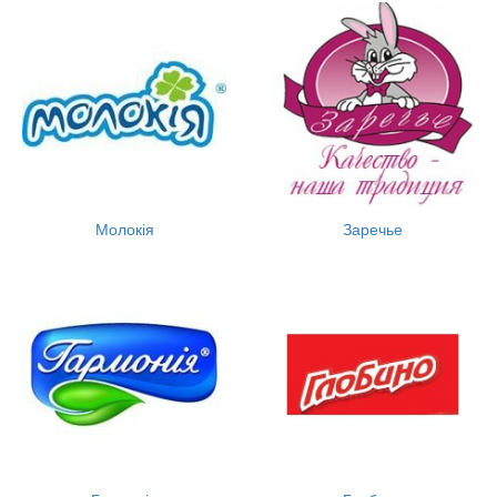
Молокія
Заречье