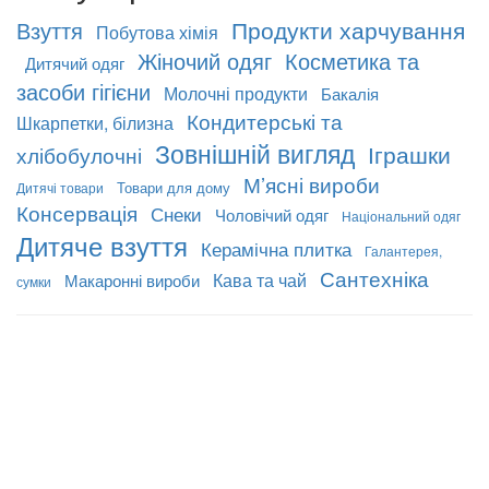
Продукти харчування
Взуття
Побутова хімія
Жіночий одяг
Косметика та
Дитячий одяг
засоби гігієни
Молочні продукти
Бакалія
Кондитерські та
Шкарпетки, білизна
Зовнішній вигляд
Іграшки
хлібобулочні
М’ясні вироби
Товари для дому
Дитячі товари
Консервація
Снеки
Чоловічий одяг
Національний одяг
Дитяче взуття
Керамічна плитка
Галантерея,
Сантехніка
Кава та чай
Макаронні вироби
сумки