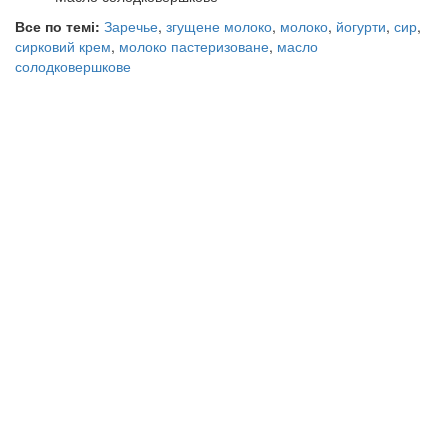
Все по темі:
Заречье
,
згущене молоко
,
молоко
,
йогурти
,
сир
,
сирковий крем
,
молоко пастеризоване
,
масло
солодковершкове