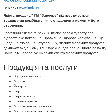
молочноконсервний комбінат»
Веб сайт
www.kmk.ua
Якість продукції ТМ "Заречье" підтверджується
традиціями комбінату, які складалися з моменту його
створення.
Графічний елемент "зайчик" втілює собою турботу про
підростаюче покоління. Правильне, здорове харчування - це
щоденне вживання натуральних, якісних молочних продуктів
декількох видів. Тому ТМ "Заречье" для повноцінного розвитку
Вашої сім'ї пропонує широкий спектр молочних продуктів.
Продукція та послуги
Згущене молоко
Молоко
Йогурти
Сир
Сиркові маси
Креми сиркові
Молоко пастеризоване
Масло солодковершкове