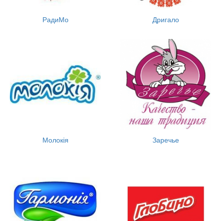
РадиМо
Дригало
Молокія
Заречье