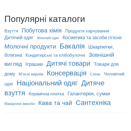
Популярні каталоги
Побутова хімія
Взуття
Продукти харчування
Дитячий одяг
Косметика та засоби гігієни
Жіночий одяг
Бакалія
Молочні продукти
Шкарпетки,
Зовнішній
білизна
Кондитерські та хлібобулочні
Дитячі товари
вигляд
Іграшки
Товари для
Консервація
дому
Чоловічий
М’ясні вироби
Снеки
Національний одяг
Дитяче
одяг
взуття
Галантерея, сумки
Керамічна плитка
Сантехніка
Кава та чай
Макаронні вироби