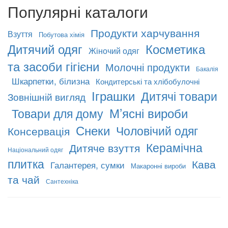
Популярні каталоги
Продукти харчування
Взуття
Побутова хімія
Дитячий одяг
Косметика
Жіночий одяг
та засоби гігієни
Молочні продукти
Бакалія
Шкарпетки, білизна
Кондитерські та хлібобулочні
Іграшки
Дитячі товари
Зовнішній вигляд
М’ясні вироби
Товари для дому
Снеки
Чоловічий одяг
Консервація
Керамічна
Дитяче взуття
Національний одяг
плитка
Кава
Галантерея, сумки
Макаронні вироби
та чай
Сантехніка