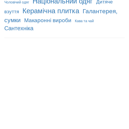
Національний одяг
Дитяче
Чоловічий одяг
Керамічна плитка
Галантерея,
взуття
сумки
Макаронні вироби
Кава та чай
Сантехніка