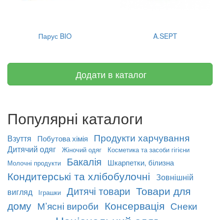
Парус BIO
A.SEPT
Додати в каталог
Популярні каталоги
Продукти харчування
Взуття
Побутова хімія
Дитячий одяг
Жіночий одяг
Косметика та засоби гігієни
Бакалія
Шкарпетки, білизна
Молочні продукти
Кондитерські та хлібобулочні
Зовнішній
Товари для
Дитячі товари
вигляд
Іграшки
дому
Консервація
М’ясні вироби
Снеки