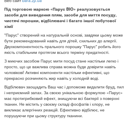
Веб сайт
bara.zp.ua
Під торговою маркою «Парус BIO» реалузовується
засоби для виведення плям, засоби для миття посуду,
чистячі порошки, відбілювачі і багато іншої побутової
хімії
"Парус" створений на натуральній основі, завдяки цьому може
бути рекомендований навіть для дітей, схильних до алергії.
Двухкомпонентность прального порошку "Парус" робить його
якість стабільним протягом всього терміну придатності.
З миючих засобом Парус мити посуд стане настільки легко і
просто, що це важлива справа можна буде довірити навіть
чоловікові! Активні компоненти настільки ефективні, що
прекрасно розчиняють жир навіть у холодній воді.
Відбілювач заощадить Ваш час і допоможе видалити бруд, пил
і неприємний запах. За своєю унікальною формулою «Парус»
має протигрибковий ефект, знищуючи всі бактерії з поверхні
тканин. Не містить у своєму складі фосфатів і хлору, не
викликає алергічних реакцій. Ефективно відбілює, не
порушуючи при цьому структуру тканини.