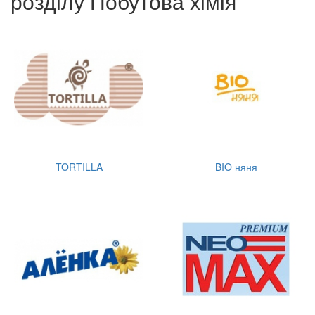
розділу Побутова хімія
TORTILLA
BIO няня