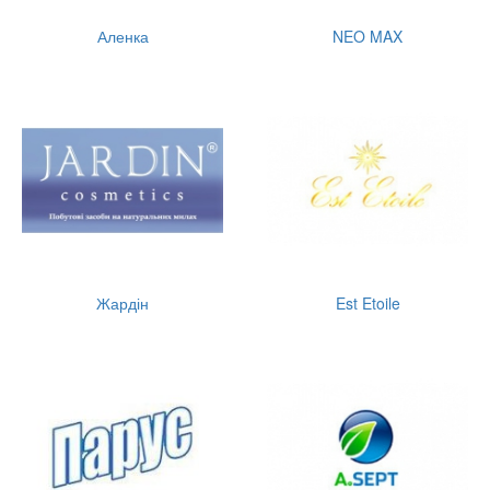
Аленка
NEO MAX
Жардін
Est Etoile