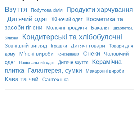
Взуття
Продукти харчування
Побутова хімія
Дитячий одяг
Косметика та
Жіночий одяг
засоби гігієни
Молочні продукти
Бакалія
Шкарпетки,
Кондитерські та хлібобулочні
білизна
Зовнішній вигляд
Дитячі товари
Іграшки
Товари для
Снеки
М’ясні вироби
Чоловічий
дому
Консервація
Керамічна
одяг
Дитяче взуття
Національний одяг
плитка
Галантерея, сумки
Макаронні вироби
Кава та чай
Сантехніка