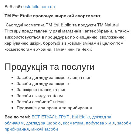
Веб сайт
estetoile.com.ua
ТМ Est Etoile пропонує широкий асортимент
Сьогодні косметика ТМ Est Etoile та продукти ТМ Natural
Therapy представлені у ряді магазинів і аптек України, а також
використовуються в процедурах по очищенню, зволоженню,
харчуванню шкіри, боротьбі з віковими змінами і целюлітом
косметологами України, Німеччини та Чехії.
Продукція та послуги
Засоби догляду за шкірою лиця і шиї
Засоби догляду за шкірою
За шкірою голови та шиї
Засоби огляду за тілом
Засоби особистої гігієни
Продукція для прання та прибирання
Все по темі:
ЕСТ ЕТУАЛЬ ГРУП
,
Est Etoile
,
догляд за
обличчям
,
догляд за шкірою
,
косметика
,
побутова хімія
,
засоби
прибирання
,
миючі засоби