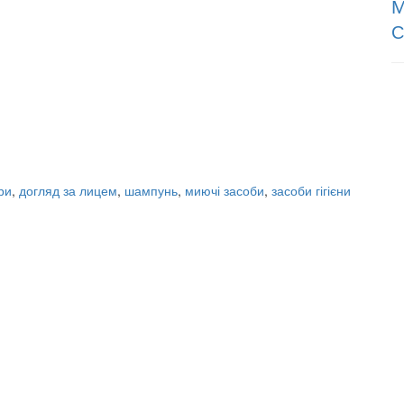
М
С
ри
,
догляд за лицем
,
шампунь
,
миючі засоби
,
засоби гігієни