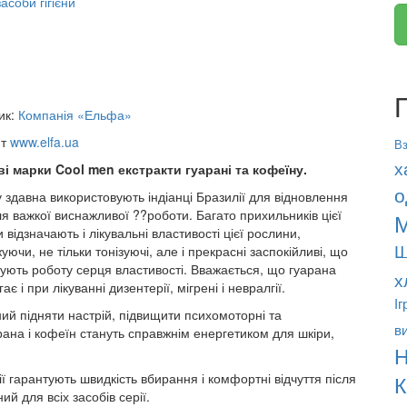
асоби гігієни
ик:
Компанія «Ельфа»
йт
www.elfa.ua
Вз
х
ві марки Cool men екстракти гуарані та кофеїну.
о
 здавна використовують індіанці Бразилії для відновлення
ля важкої виснажливої ??роботи. Багато прихильників цієї
М
 відзначають і лікувальні властивості цієї рослини,
Ш
уючи, не тільки тонізуючі, але і прекрасні заспокійливі, що
ують роботу серця властивості. Вважається, що гуарана
х
є і при лікуванні дизентерії, мігрені і невралгії.
І
ний підняти настрій, підвищити психомоторні та
в
арана і кофеїн стануть справжнім енергетиком для шкіри,
Н
ії гарантують швидкість вбирання і комфортні відчуття після
К
й для всіх засобів серії.