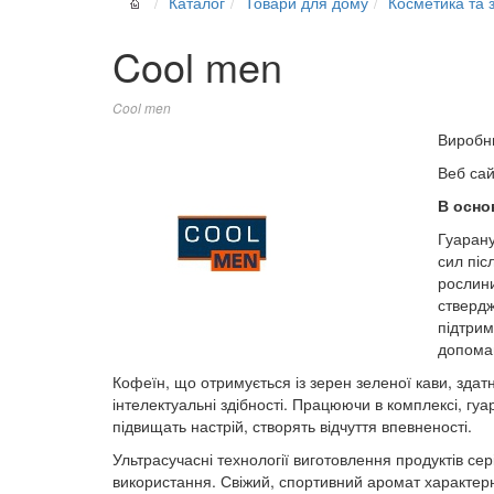
Каталог
Товари для дому
Косметика та з
Cool men
Cool men
Виробн
Веб са
В осно
Гуарану
сил піс
рослини
ствердж
підтрим
допомага
Кофеїн, що отримується із зерен зеленої кави, здат
інтелектуальні здібності. Працюючи в комплексі, гу
підвищать настрій, створять відчуття впевненості.
Ультрасучасні технології виготовлення продуктів сер
використання. Свіжий, спортивний аромат характерни