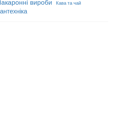
акаронні вироби
Кава та чай
антехніка