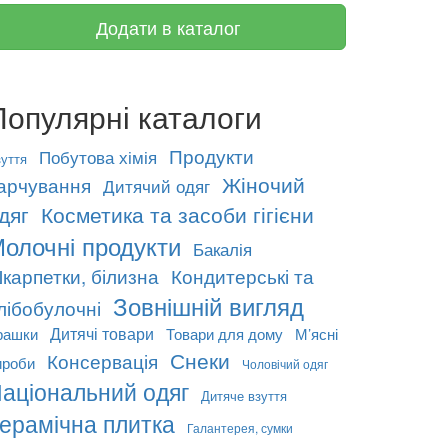
Додати в каталог
Популярні каталоги
Продукти
Побутова хімія
уття
Жіночий
арчування
Дитячий одяг
дяг
Косметика та засоби гігієни
олочні продукти
Бакалія
карпетки, білизна
Кондитерські та
Зовнішній вигляд
лібобулочні
Дитячі товари
грашки
Товари для дому
М’ясні
Снеки
Консервація
ироби
Чоловічий одяг
аціональний одяг
Дитяче взуття
ерамічна плитка
Галантерея, сумки