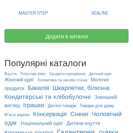
MASTER STEP
SEALINE
Додати в каталог
Популярні каталоги
Взуття
Побутова хімія
Продукти харчування
Дитячий одяг
Жіночий одяг
Молочні
Косметика та засоби гігієни
Шкарпетки, білизна
Бакалія
продукти
Кондитерські та хлібобулочні
Зовнішній
Іграшки
вигляд
Дитячі товари
Товари для дому
Снеки
Чоловічий
Консервація
М’ясні вироби
одяг
Дитяче взуття
Національний одяг
Галантерея, сумки
Керамічна плитка