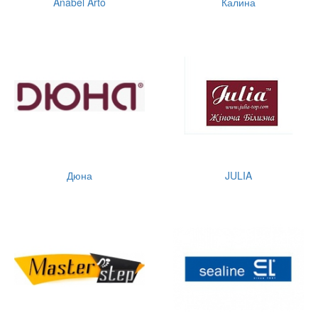
Anabel Arto
Калина
Дюна
JULIA