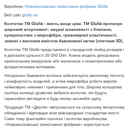
Виробник:
Новомосковська трикотажна фабрика Giulia
Веб сайт
giulia.ua
Колготки ТМ Giulia - якість вище ціни. ТМ Giulia пропонує
широкий асортимент: ажурні шовковисті з блиском,
суперплотние з мікрофібри, тривимірної еластичності,
зимові з високим вмістом бавовняної нитки (плетіння 3D).
Колготки ТМ Giulia представлені в стандартній лінійці розмірів і
в діапазоні щільності 20-200 Den. Кожна модель декорована
оригінальним візерунком або малюнком з геометричними або
флористичними мотивами.
Натуральні бавовняні волокна забезпечують виняткову теплоту
і комфортність моделей, а м'яка мікрофібра робить вироби
неймовірно ніжними і приємними для тіла. Широка кольорова
палітра колекції дозволяє вибрати колготки, які будуть
гармонійно виглядати в будь-якому ансамблі одягу.
Продукція ТМ «Джулія» випускається на сучасному імпортному
обладнанні і відповідає всім міжнародним стандартам якості.
Саме тому фантазійні панчохи і колготки виробництва
«Новомосковської трикотажної фабрики» користуються