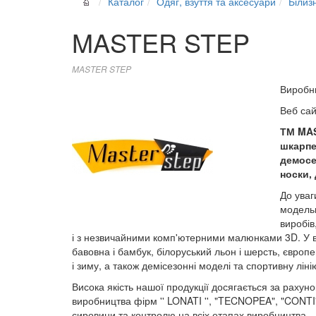
Каталог
Одяг, взуття та аксесуари
Білиз
MASTER STEP
MASTER STEP
Виробн
Веб са
ТМ MAS
шкарпе
демосез
носки,
До уваг
модельн
виробів
і з незвичайними комп'ютерними малюнками 3D. У ви
бавовна і бамбук, білоруський льон і шерсть, європейс
і зиму, а також демісезонні моделі та спортивну ліні
Висока якість нашої продукції досягається за рахун
виробництва фірм '' LONATI '', "TECNOPEA", "CONTI
сировини та контролю на всіх етапах виробництва.