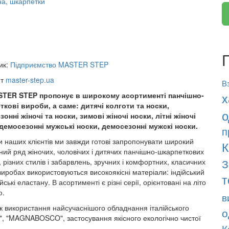
на, шкарпетки
ик:
Підприємство MASTER STEP
йт
master-step.ua
В
TER STEP пропонує в широкому асортименті панчішно-
х
ткові вироби, а саме: дитячі колготи та носки,
о
онні жіночі та носки, зимові жіночі носки, літні жіночі
 демосезонні мужські носки, демосезонні мужскі носки.
п
и наших клієнтів ми завжди готові запропонувати широкий
К
ий ряд жіночих, чоловічих і дитячих панчішно-шкарпеткових
З
, різних стилів і забарвлень, зручних і комфортних, класичних
робах використовуються високоякісні матеріали: індійський
т
ькі еластану. В асортименті є різні серії, орієнтовані на літо
ю.
в
ок використання найсучаснішого обладнання італійського
о
", "MAGNABOSCO", застосування якісного екологічно чистої
К