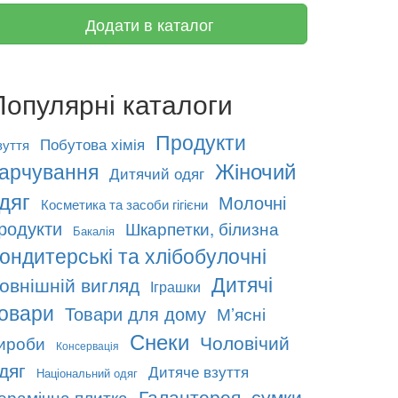
Додати в каталог
Популярні каталоги
Продукти
Побутова хімія
зуття
Жіночий
арчування
Дитячий одяг
дяг
Молочні
Косметика та засоби гігієни
родукти
Шкарпетки, білизна
Бакалія
ондитерські та хлібобулочні
Дитячі
овнішній вигляд
Іграшки
овари
Товари для дому
М’ясні
Снеки
Чоловічий
ироби
Консервація
дяг
Дитяче взуття
Національний одяг
Галантерея, сумки
ерамічна плитка