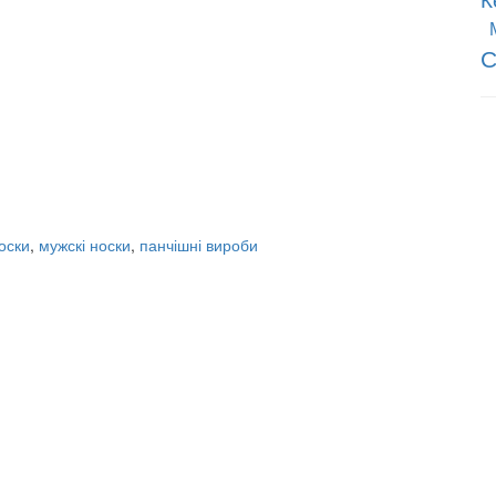
С
носки
,
мужскі носки
,
панчішні вироби