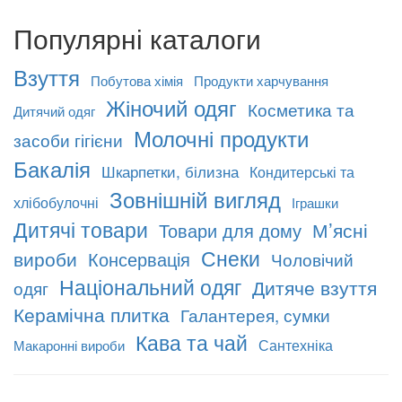
Популярні каталоги
Взуття
Побутова хімія
Продукти харчування
Жіночий одяг
Косметика та
Дитячий одяг
Молочні продукти
засоби гігієни
Бакалія
Шкарпетки, білизна
Кондитерські та
Зовнішній вигляд
хлібобулочні
Іграшки
Дитячі товари
М’ясні
Товари для дому
Снеки
вироби
Консервація
Чоловічий
Національний одяг
Дитяче взуття
одяг
Керамічна плитка
Галантерея, сумки
Кава та чай
Сантехніка
Макаронні вироби