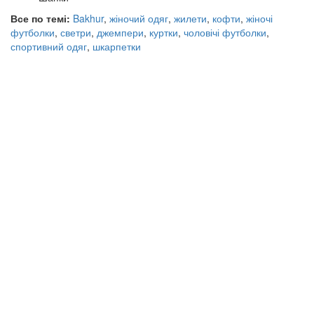
Все по темі:
Bakhur
,
жіночий одяг
,
жилети
,
кофти
,
жіночі
футболки
,
светри
,
джемпери
,
куртки
,
чоловічі футболки
,
спортивний одяг
,
шкарпетки