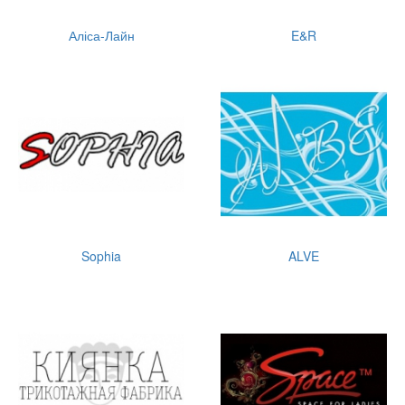
Аліса-Лайн
E&R
Sophia
ALVE