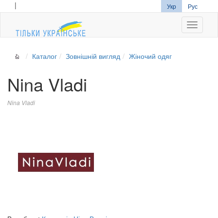
|
Укр
Рус
Navigati
Каталог
Зовнішній вигляд
Жіночий одяг
Nina Vladi
Nina Vladi