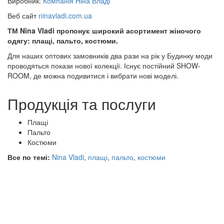
Виробник:
Компанія Ніна Владі
Веб сайт
ninavladi.com.ua
ТМ Nina Vladi пропонує широкий асортимент жіночого
одягу: плащі, пальто, костюми.
Для наших оптових замовників два рази на рік у Будинку моди
проводяться покази нової колекції. Існує постійний SHOW-
ROOM, де можна подивитися і вибрати нові моделі.
Продукція та послуги
Плащі
Пальто
Костюми
Все по темі:
Nina Vladi
,
плащі
,
пальто
,
костюми