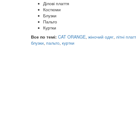
Ділові плаття
Костюми
Блузки
Пальто
Куртки
Все по темі:
CAT ORANGE
,
жіночий одяг
,
літні плат
блузки
,
пальто
,
куртки