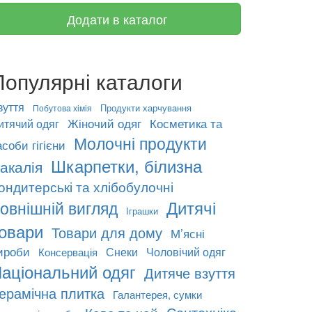
Додати в каталог
Популярні каталоги
зуття
Продукти харчування
Побутова хімія
Жіночий одяг
Косметика та
итячий одяг
Молочні продукти
асоби гігієни
Шкарпетки, білизна
акалія
ондитерські та хлібобулочні
Дитячі
овнішній вигляд
Іграшки
овари
Товари для дому
М’ясні
ироби
Снеки
Чоловічий одяг
Консервація
аціональний одяг
Дитяче взуття
ерамічна плитка
Галантерея, сумки