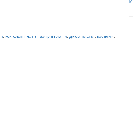
М
тя
,
коктельні плаття
,
вечірні плаття
,
ділові плаття
,
костюми
,