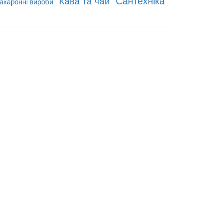
Сантехніка
Кава та чай
акаронні вироби