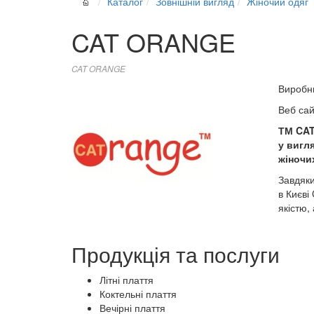
Каталог
Зовнішній вигляд
Жіночий одяг
CAT ORANGE
CAT ORANGE
Виробн
Веб са
ТМ CAT
у вигл
жіночи
Завдяки
в Києві
якістю,
Продукція та послуги
Літні плаття
Коктельні плаття
Вечірні плаття