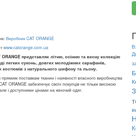
ик:
Виробник CAT ORANGE
В
йт
www.catorange.com.ua
Д
 ORANGE представляє літню, осінню та весну колекцію
з
яді легких суконь, довгих молодіжних сарафанів,
х костюмів з натурального шифону та льону.
Б
 прямим поставкам тканин і наявності власного виробництва
К
 CAT ORANGE забезпечує своїх покупців не тільки високою
З
 але і доступними цінами на жіночий одяг.
т
в
Н
К