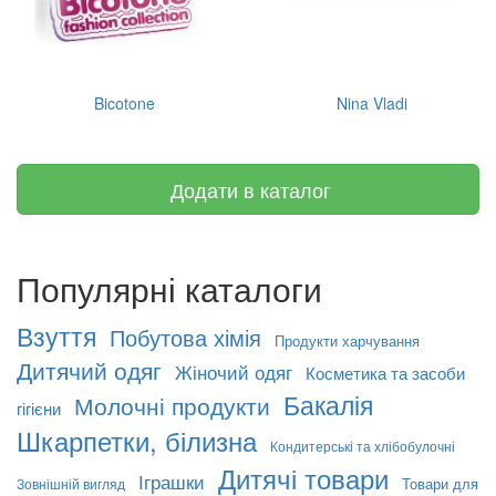
Bicotone
Nina Vladi
Додати в каталог
Популярні каталоги
Взуття
Побутова хімія
Продукти харчування
Дитячий одяг
Жіночий одяг
Косметика та засоби
Бакалія
Молочні продукти
гігієни
Шкарпетки, білизна
Кондитерські та хлібобулочні
Дитячі товари
Іграшки
Товари для
Зовнішній вигляд