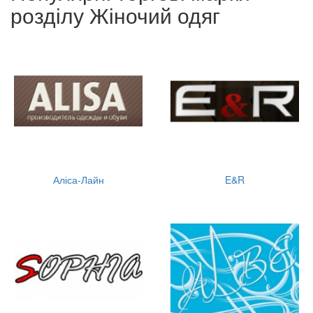
розділу Жіночий одяг
Аліса-Лайн
E&R