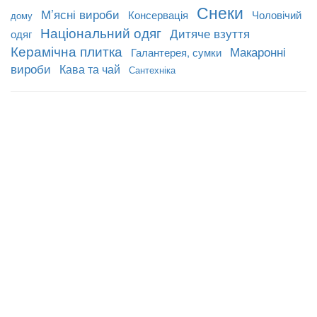
Снеки
М’ясні вироби
Консервація
Чоловічий
дому
Національний одяг
Дитяче взуття
одяг
Керамічна плитка
Макаронні
Галантерея, сумки
вироби
Кава та чай
Сантехніка