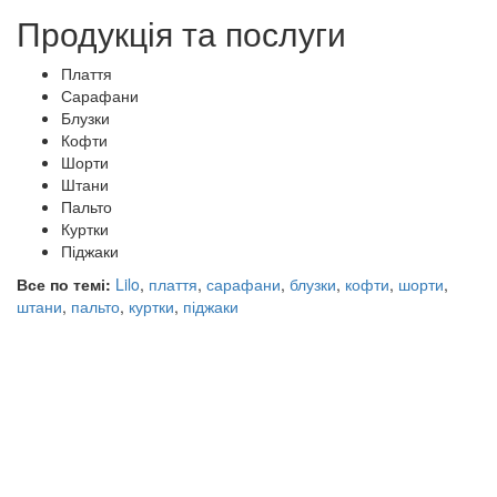
Продукція та послуги
Плаття
Сарафани
Блузки
Кофти
Шорти
Штани
Пальто
Куртки
Піджаки
Все по темі:
Lilo
,
плаття
,
сарафани
,
блузки
,
кофти
,
шорти
,
штани
,
пальто
,
куртки
,
піджаки