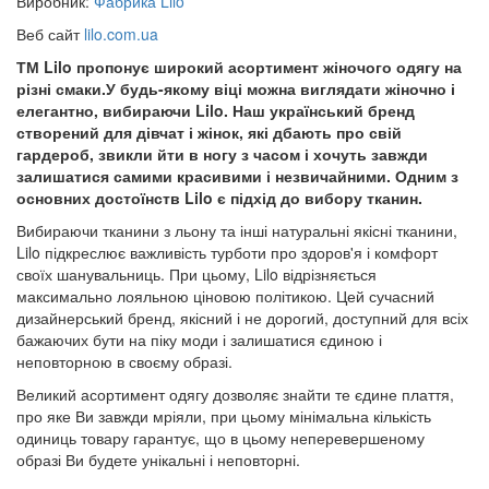
Виробник:
Фабрика Lilo
Веб сайт
lilo.com.ua
ТМ Lilo пропонує широкий асортимент жіночого одягу на
різні смаки.У будь-якому віці можна виглядати жіночно і
елегантно, вибираючи Lilo. Наш український бренд
створений для дівчат і жінок, які дбають про свій
гардероб, звикли йти в ногу з часом і хочуть завжди
залишатися самими красивими і незвичайними. Одним з
основних достоїнств Lilo є підхід до вибору тканин.
Вибираючи тканини з льону та інші натуральні якісні тканини,
Lilo підкреслює важливість турботи про здоров'я і комфорт
своїх шанувальниць. При цьому, Lilo відрізняється
максимально лояльною ціновою політикою. Цей сучасний
дизайнерський бренд, якісний і не дорогий, доступний для всіх
бажаючих бути на піку моди і залишатися єдиною і
неповторною в своєму образі.
Великий асортимент одягу дозволяє знайти те єдине плаття,
про яке Ви завжди мріяли, при цьому мінімальна кількість
одиниць товару гарантує, що в цьому неперевершеному
образі Ви будете унікальні і неповторні.