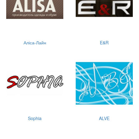
Аліса-Лайн
E&R
Sophia
ALVE