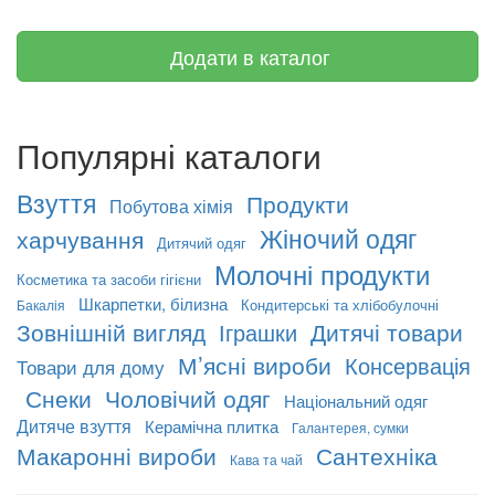
Додати в каталог
Популярні каталоги
Взуття
Продукти
Побутова хімія
Жіночий одяг
харчування
Дитячий одяг
Молочні продукти
Косметика та засоби гігієни
Шкарпетки, білизна
Кондитерські та хлібобулочні
Бакалія
Зовнішній вигляд
Дитячі товари
Іграшки
М’ясні вироби
Консервація
Товари для дому
Снеки
Чоловічий одяг
Національний одяг
Дитяче взуття
Керамічна плитка
Галантерея, сумки
Макаронні вироби
Сантехніка
Кава та чай