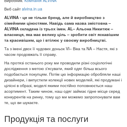
Виробник:
Компанія ALVINA
Веб сайт
alvina.in.ua
ALVINA - це не тільки бренд, але й виробництво з
сімейними ціностями. Навідь сама назва змістовна –
ALVINA складена із трьох імен. AL– Альона Никитюк –
власниця, яка має велику ціль – зробити світ яскавішим
та красивішим, що і втілює у своєму виробництві.
Та з імені двох її чудових доньок VI– Віка та NA – Настя, які з
часом продовжать її справу.
На протязі останього року ми проводили різні соціологічні
дослідження з метою з'ясувати, який одяг більш всього
подобається покупцям. Потім цю інформацію обробляли наші
дизайнери, і випустили колекції нових моделей, які продумані і
цілісні в образі, моделі якими постійно поповнюється наш
асортимент. Таким чином, наш одяг займає гідне місце серед
конкурентів на ринку, тому що ми можемо запропонувати вам
те, що ви шукаєте.
Продукція та послуги