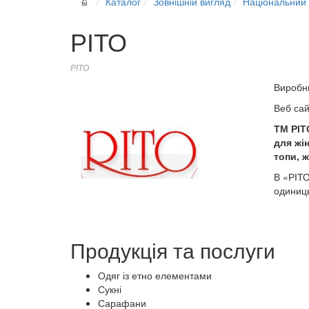
Каталог
Зовнішній вигляд
Національний 
РІТО
РІТО
Виробн
Веб са
ТМ РІТ
для жін
топи, ж
В «РІТ
одиниц
Продукція та послуги
Одяг із етно елементами
Сукні
Сарафани