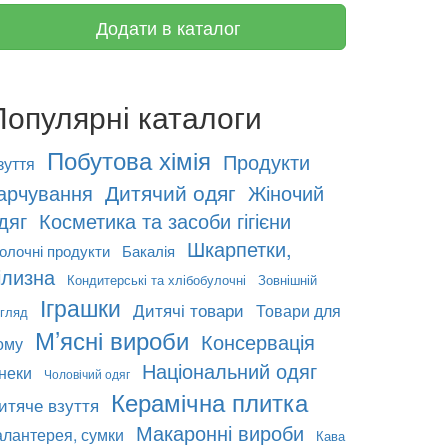
Додати в каталог
Популярні каталоги
Побутова хімія
Продукти
зуття
Дитячий одяг
арчування
Жіночий
дяг
Косметика та засоби гігієни
Шкарпетки,
олочні продукти
Бакалія
ілизна
Кондитерські та хлібобулочні
Зовнішній
Іграшки
Дитячі товари
Товари для
гляд
М’ясні вироби
Консервація
ому
Національний одяг
неки
Чоловічий одяг
Керамічна плитка
итяче взуття
Макаронні вироби
алантерея, сумки
Кава