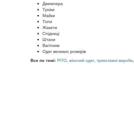
Джемпера
Туніки
Майки
Топи
Жакети
Спідниці
Штани
Вагітним
Одяг великих розмірів
Все по темі:
РІТО
,
жіночий одяг
,
трикотажні вироби