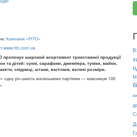
одяг
ик:
Компанія «РІТО»
йт
www.rito.com.ua
В
О пропонує широкий асортимент трикотажної продукції
х
ок та дітей: сукні, сарафани, джемпера, туніки, майки,
о
акети, спідниці, штани, вагітним, великі розміри.
М
О» одну річ шиють маленькими партіями — максимум 100
б
ь.
ви
д
С
Д
Г