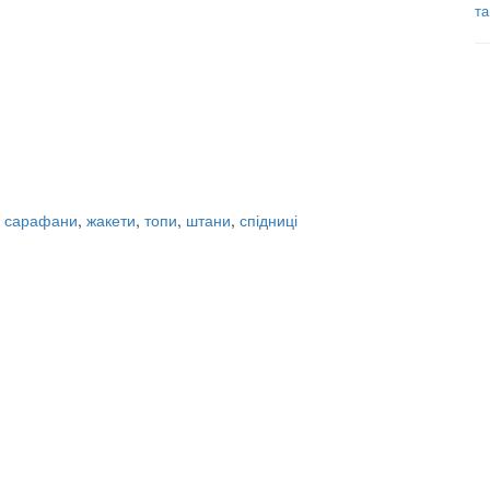
та
,
сарафани
,
жакети
,
топи
,
штани
,
спідниці