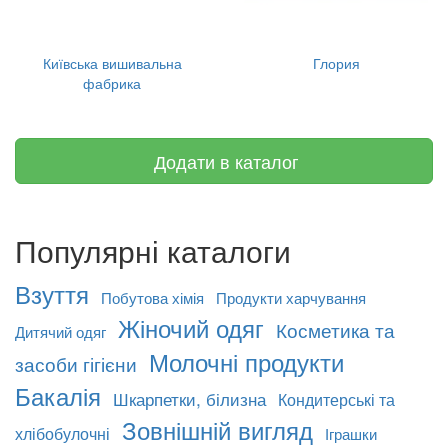
Київська вишивальна
Глория
фабрика
Додати в каталог
Популярні каталоги
Взуття
Побутова хімія
Продукти харчування
Жіночий одяг
Косметика та
Дитячий одяг
Молочні продукти
засоби гігієни
Бакалія
Шкарпетки, білизна
Кондитерські та
Зовнішній вигляд
хлібобулочні
Іграшки