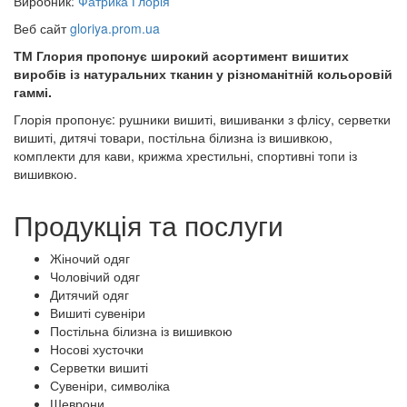
Виробник:
Фатрика Глорія
Веб сайт
gloriya.prom.ua
ТМ Глория пропонує широкий асортимент вишитих
виробів із натуральних тканин у різноманітній кольоровій
гаммі.
Глорія пропонує: рушники вишиті, вишиванки з флісу, серветки
вишиті, дитячі товари, постільна білизна із вишивкою,
комплекти для кави, крижма хрестильні, спортивні топи із
вишивкою.
Продукція та послуги
Жіночий одяг
Чоловічий одяг
Дитячий одяг
Вишиті сувеніри
Постільна білизна із вишивкою
Носові хусточки
Серветки вишиті
Сувеніри, символіка
Шеврони