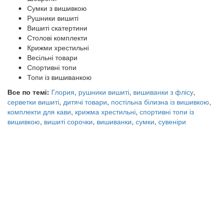
Сумки з вишивкою
Рушники вишиті
Вишиті скатертини
Столові комплекти
Крижми хрестильні
Весільні товари
Спортивні топи
Топи із вишиванкою
Все по темі:
Глория
,
рушники вишиті
,
вишиванки з флісу
,
серветки вишиті
,
дитячі товари
,
постільна білизна із вишивкою
,
комплекти для кави
,
крижма хрестильні
,
спортивні топи із
вишивкою
,
вишиті сорочки
,
вишиванки
,
сумки
,
сувеніри