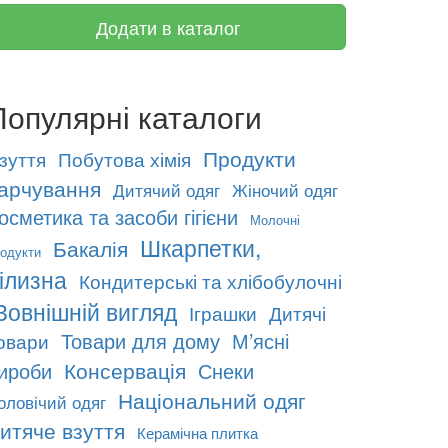
Додати в каталог
Популярні каталоги
Продукти
зуття
Побутова хімія
арчування
Дитячий одяг
Жіночий одяг
осметика та засоби гігієни
Молочні
Шкарпетки,
Бакалія
одукти
ілизна
Кондитерські та хлібобулочні
Зовнішній вигляд
Іграшки
Дитячі
Товари для дому
М’ясні
овари
Консервація
ироби
Снеки
Національний одяг
оловічий одяг
итяче взуття
Керамічна плитка