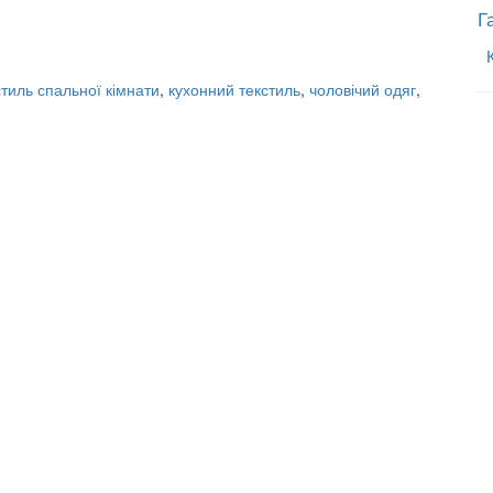
Г
стиль спальної кімнати
,
кухонний текстиль
,
чоловічий одяг
,