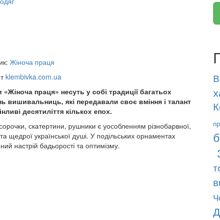
одяг
ик:
Жіноча праця
йт
klembivka.com.ua
В
х
 «Жіноча праця» несуть у собі традиції багатьох
нь вишивальниць, які передавали своє вміння і талант
К
інливі десятиліття кількох епох.
пр
сорочки, скатертини, рушники є уособленням різнобарвної,
б
 та щедрої української душі. У подільських орнаментах
ний настрій бадьорості та оптимізму.
т
в
Ч
Д