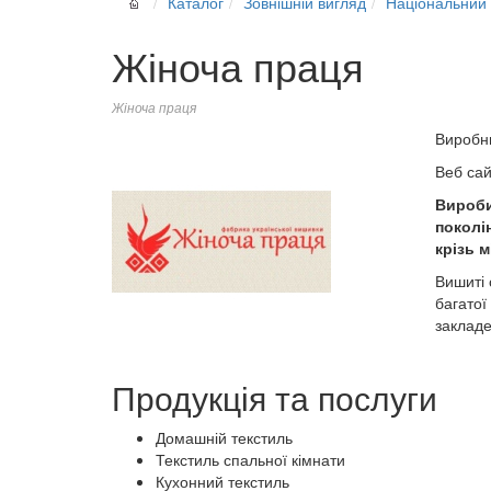
Каталог
Зовнішній вигляд
Національний 
Жіноча праця
Жіноча праця
Виробн
Веб са
Вироби
поколі
крізь м
Вишиті 
багатої
закладе
Продукція та послуги
Домашній текстиль
Текстиль спальної кімнати
Кухонний текстиль