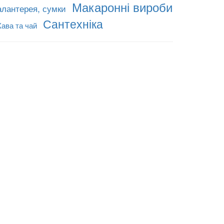
Макаронні вироби
алантерея, сумки
Сантехніка
Кава та чай