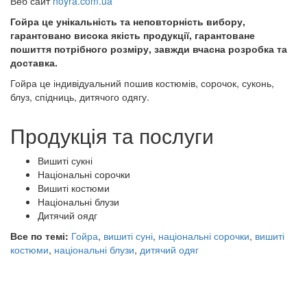
Веб сайт
hoyra.com.ua
Гойра це унікальність та неповторність вибору,
гарантовано висока якість продукції, гарантоване
пошиття потрібного розміру, завжди вчасна розробка та
доставка.
Гойра це індивідуальний пошив костюмів, сорочок, суконь,
блуз, спідниць, дитячого одягу.
Продукція та послуги
Вишиті сукні
Національні сорочки
Вишиті костюми
Національні блузи
Дитячий оядг
Все по темі:
Гойра
,
вишиті суні
,
національні сорочки
,
вишиті
костюми
,
національні блузи
,
дитячий одяг