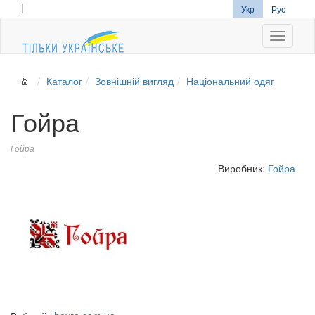
|
Укр
Рус
Navigati
Каталог
Зовнішній вигляд
Національний одяг
Гойра
Гойра
Виробник:
Гойра