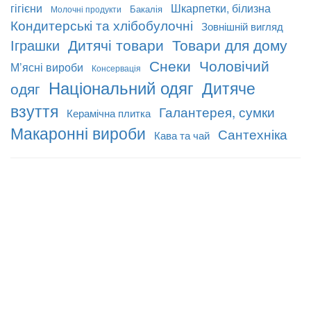
гігієни
Шкарпетки, білизна
Бакалія
Молочні продукти
Кондитерські та хлібобулочні
Зовнішній вигляд
Дитячі товари
Товари для дому
Іграшки
Снеки
Чоловічий
М’ясні вироби
Консервація
Національний одяг
Дитяче
одяг
взуття
Галантерея, сумки
Керамічна плитка
Макаронні вироби
Сантехніка
Кава та чай