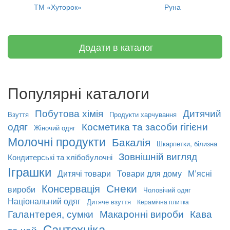
ТМ «Хуторок»
Руна
Додати в каталог
Популярні каталоги
Побутова хімія
Дитячий
Взуття
Продукти харчування
одяг
Косметика та засоби гігієни
Жіночий одяг
Молочні продукти
Бакалія
Шкарпетки, білизна
Зовнішній вигляд
Кондитерські та хлібобулочні
Іграшки
Дитячі товари
Товари для дому
М’ясні
Снеки
Консервація
вироби
Чоловічий одяг
Національний одяг
Дитяче взуття
Керамічна плитка
Галантерея, сумки
Макаронні вироби
Кава
Сантехніка