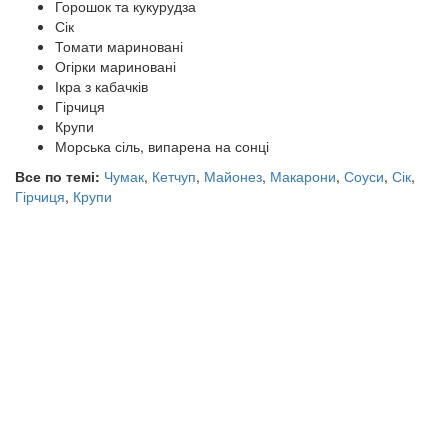
Горошок та кукурудза
Сік
Томати мариновані
Огірки мариновані
Ікра з кабачків
Гірчиця
Крупи
Морська сіль, випарена на сонці
Все по темі:
Чумак
,
Кетчуп
,
Майонез
,
Макарони
,
Соуси
,
Сік
,
Гірчиця
,
Крупи