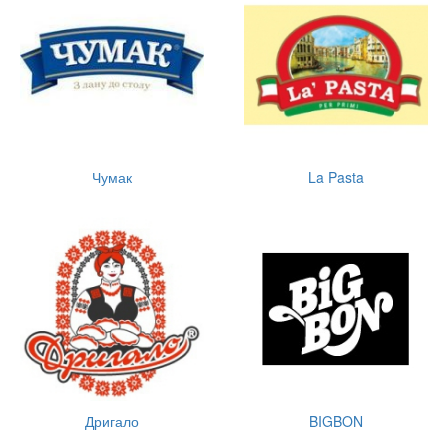
Чумак
La Pasta
Дригало
BIGBON