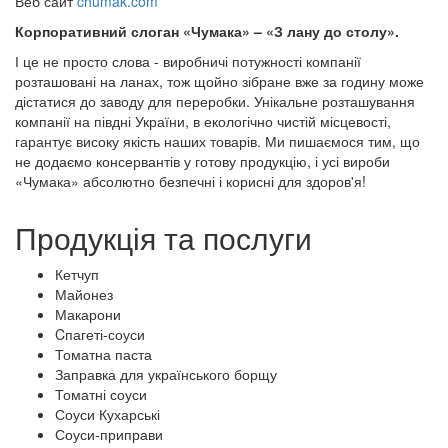
Веб сайт
chumak.com
Корпоративний слоган «Чумака» – «З лану до столу».
І це не просто слова - виробничі потужності компанії
розташовані на ланах, тож щойно зібране вже за годину може
дістатися до заводу для переробки. Унікальне розташування
компанії на півдні України, в екологічно чистій місцевості,
гарантує високу якість наших товарів. Ми пишаємося тим, що
не додаємо консервантів у готову продукцію, і усі вироби
«Чумака» абсолютно безпечні і корисні для здоров'я!
Продукція та послуги
Кетчуп
Майонез
Макарони
Cпагеті-соуси
Томатна паста
Заправка для українського борщу
Томатні соуси
Соуси Кухарські
Соуси-приправи