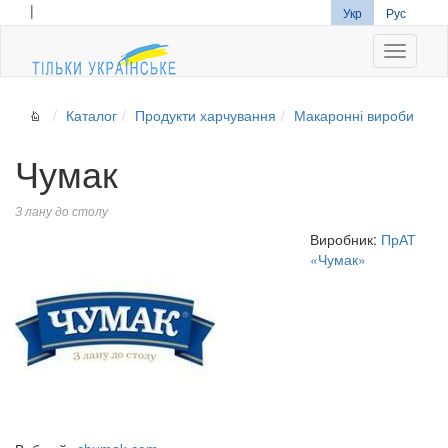
|
Укр
Рус
Navigati
Каталог
Продукти харчування
Макаронні вироби
Чумак
З лану до столу
Виробник:
ПрАТ
«Чумак»