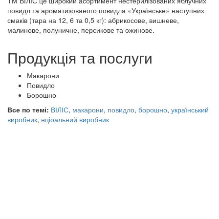
ТМ ВІЛІС це широкий асортимент нестерилізованих яблучних
повидл та ароматизованого повидла «Українське» наступних
смаків (тара на 12, 6 та 0,5 кг): абрикосове, вишневе,
малинове, полуничне, персикове та ожинове.
Продукція та послуги
Макарони
Повидло
Борошно
Все по темі:
ВІЛІС
,
макарони
,
повидло
,
борошно
,
український
виробник
,
нціоальний виробник