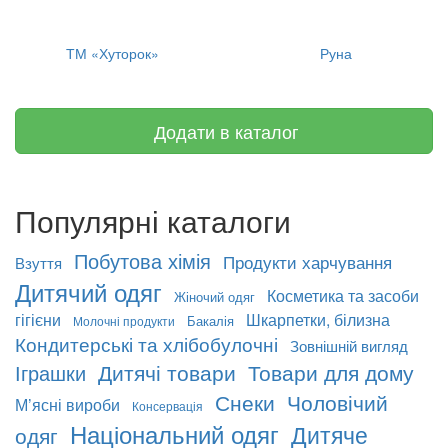
ТМ «Хуторок»
Руна
Додати в каталог
Популярні каталоги
Побутова хімія
Продукти харчування
Взуття
Дитячий одяг
Косметика та засоби
Жіночий одяг
гігієни
Шкарпетки, білизна
Бакалія
Молочні продукти
Кондитерські та хлібобулочні
Зовнішній вигляд
Дитячі товари
Товари для дому
Іграшки
Снеки
Чоловічий
М’ясні вироби
Консервація
Національний одяг
Дитяче
одяг