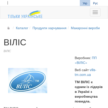
|
Укр
Рус
Navigati
Каталог
Продукти харчування
Макаронні вироби
ВІЛІС
ВІЛІС
Виробник:
ПП
«ВІЛІС»
Веб сайт
vilis-
tm.com.ua
ТМ ВІЛІС є
одним із лідерів
в Україні з
виробництва
повидла.