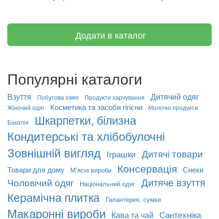
Додати в каталог
Популярні каталоги
Взуття
Дитячий одяг
Побутова хімія
Продукти харчування
Косметика та засоби гігієни
Жіночий одяг
Молочні продукти
Шкарпетки, білизна
Бакалія
Кондитерські та хлібобулочні
Зовнішній вигляд
Дитячі товари
Іграшки
Консервація
Товари для дому
Снеки
М’ясні вироби
Дитяче взуття
Чоловічий одяг
Національний одяг
Керамічна плитка
Галантерея, сумки
Макаронні вироби
Сантехніка
Кава та чай