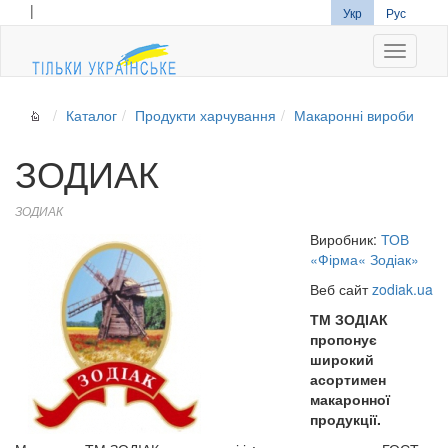
|
Укр
Рус
Navigati
Каталог
Продукти харчування
Макаронні вироби
ЗОДИАК
ЗОДИАК
Виробник:
ТОВ
«Фірма« Зодіак»
Веб сайт
zodiak.ua
ТМ ЗОДІАК
пропонує
широкий
асортимен
макаронної
продукції.