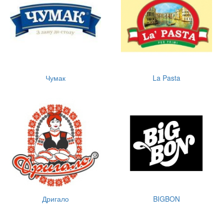
Чумак
La Pasta
Дригало
BIGBON