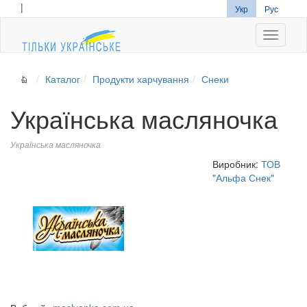
|
Укр
Рус
Navigati
Каталог
Продукти харчування
Снеки
Українська масляночка
Українська масляночка
Виробник:
ТОВ
"Альфа Снек"