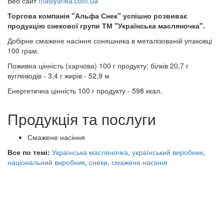
Веб сайт
maslyanka.com.ua
Торгова компанія "Альфа Снек" успішно розвиває
продукцію снекової групи ТМ "Українська масляночка".
Добірне смажене насіння соняшника в металізованій упаковці
100 грам.
Поживна цінність (харчова) 100 г продукту: білків 20,7 г
вуглеводів - 3,4 г жирів - 52,9 м
Енергетична цінність 100 г продукту - 598 ккал.
Продукція та послуги
Смажене насіння
Все по темі:
Українська масляночка
,
український виробник
,
національний виробник
,
снеки
,
смажене насіння