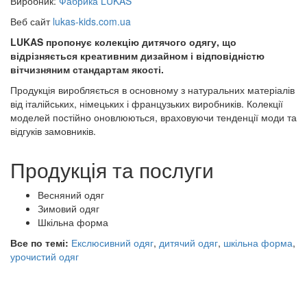
Виробник:
Фабрика LUKAS
Веб сайт
lukas-kids.com.ua
LUKAS пропонує колекцію дитячого одягу, що
відрізняється креативним дизайном і відповідністю
вітчизняним стандартам якості.
Продукція виробляється в основному з натуральних матеріалів
від італійських, німецьких і французьких виробників. Колекції
моделей постійно оновлюються, враховуючи тенденції моди та
відгуків замовників.
Продукція та послуги
Весняний одяг
Зимовий одяг
Шкільна форма
Все по темі:
Екслюсивний одяг
,
дитячий одяг
,
шкільна форма
,
урочистий одяг