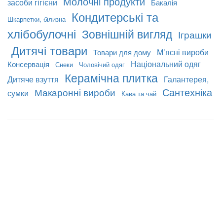
Молочні продукти
засоби гігієни
Бакалія
Кондитерські та
Шкарпетки, білизна
хлібобулочні
Зовнішній вигляд
Іграшки
Дитячі товари
М’ясні вироби
Товари для дому
Національний одяг
Консервація
Снеки
Чоловічий одяг
Керамічна плитка
Дитяче взуття
Галантерея,
Сантехніка
Макаронні вироби
сумки
Кава та чай