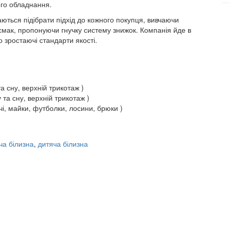
ого обладнання.
ся підібрати підхід до кожного покупця, вивчаючи
 смак, пропонуючи гнучку систему знижок. Компанія йде в
о зростаючі стандарти якості.
а сну, верхній трикотаж )
 та сну, верхній трикотаж )
чі, майки, футболки, лосини, брюки )
ча білизна
,
дитяча білизна