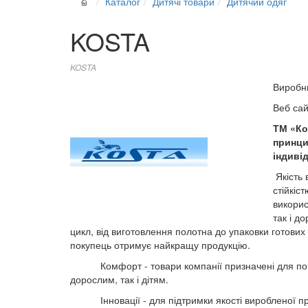
Каталог
Дитячі товари
Дитячий одяг
KOSTA
KOSTA
Виробн
Веб са
ТМ «Ко
принцип
індиві
Якість 
стійкіс
викорис
так і д
цикл, від виготовлення полотна до упаковки готових
покупець отримує найкращу продукцію.
Комфорт - товари компанії призначені для повся
дорослим, так і дітям.
Інновації - для підтримки якості виробленої проду