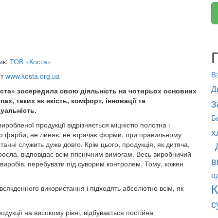
ик:
ТОВ «Коста»
В
йт
www.kosta.org.ua
Д
ста» зосередила свою діяльність на чотирьох основних
з
ах, таких як якість, комфорт, інновації та
дуальність.
Б
виробленої продукції відрізняється міцністю полотна і
х
тю фарби, не линяє, не втрачає форми, при правильному
танні служить дуже довго. Крім цього, продукція, як дитяча,
оросла, відповідає всім гігієнічним вимогам. Весь виробничий
в
 виробів, перебувати під суворим контролем. Тому, кожен
о
К
кденного використання і підходять абсолютно всім, як
с
кції на високому рівні, відбувається постійна