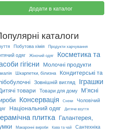
Додати в каталог
Популярні каталоги
зуття
Побутова хімія
Продукти харчування
Косметика та
итячий одяг
Жіночий одяг
асоби гігієни
Молочні продукти
Кондитерські та
акалія
Шкарпетки, білизна
Іграшки
лібобулочні
Зовнішній вигляд
М’ясні
Дитячі товари
Товари для дому
Консервація
ироби
Чоловічий
Снеки
Національний одяг
дяг
Дитяче взуття
ерамічна плитка
Галантерея,
умки
Сантехніка
Макаронні вироби
Кава та чай