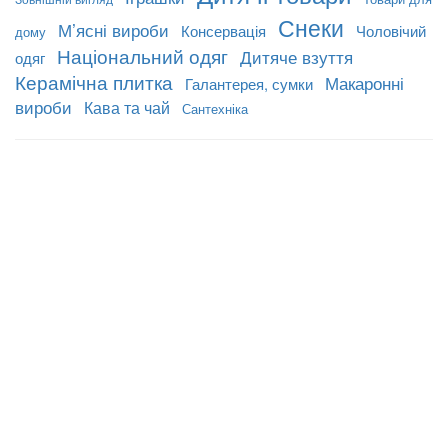
Снеки
М’ясні вироби
Консервація
Чоловічий
дому
Національний одяг
Дитяче взуття
одяг
Керамічна плитка
Макаронні
Галантерея, сумки
вироби
Кава та чай
Сантехніка