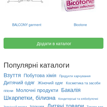
BALCONY garment
Bicotone
Додати в каталог
Популярні каталоги
Взуття
Побутова хімія
Продукти харчування
Дитячий одяг
Жіночий одяг
Косметика та засоби
Бакалія
Молочні продукти
гігієни
Шкарпетки, білизна
Кондитерські та хлібобулочні
Дитячі товари
Іграшки
Товари для
Зовнішній вигляд