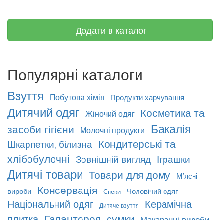
Додати в каталог
Популярні каталоги
Взуття
Побутова хімія
Продукти харчування
Дитячий одяг
Косметика та
Жіночий одяг
Бакалія
засоби гігієни
Молочні продукти
Кондитерські та
Шкарпетки, білизна
хлібобулочні
Зовнішній вигляд
Іграшки
Дитячі товари
Товари для дому
М’ясні
Консервація
вироби
Чоловічий одяг
Снеки
Національний одяг
Керамічна
Дитяче взуття
Галантерея, сумки
плитка
Макаронні вироби