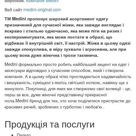
Виробник:
Компанія Medini
Веб сайт
medini-original.com
ТМ Medini пропонує широкий асортимент одягу
призначений для сучасної жінки, яка завжди виглядає і
яскраво і стильно одночасно, яка може піти на ризик і
експериментувати, яка може постати в образі, що
відбиває її внутрішній світ, її настрій. Жінка в цьому одязі
завжди спокуслива, в міру зухвало і агресивна, але при
цьому вона дуже жіночна і трохи таємнича.
Medini формально просто робить найбільший акцент на одяг і
аксесуари відповідно з сучасним способом, який і створила
компанія. А в цьому образі чітко проглядаються надзвичайність
і вишуканість, суміщені з якоїсь світської ноткою, навіяну ще з
минулого. Покупниці, для яких ми створюємо свої колекції - це,
перш за все, дуже жіночні представниці прекрасної
пола.Medini бренд для тих, хто хоче поділитися пристрастю до
красивих речей, зроблених з турботою і любов'ю .
Продукція та послуги
Пальто