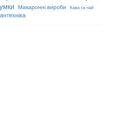
умки
Макаронні вироби
Кава та чай
антехніка