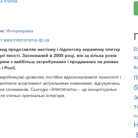
а плитка
ик:
Интеркерама
йт
www.intercerama.dp.ua
В
енд представляє настінну і підлогову керамічну плитку
ї якості. Заснований в 2005 році, він за кілька років
х
дним з найбільш затребуваних і продаваних на ринках
К
 і Росії.
п
виробництво дозволяє постійно вдосконалювати технології і
анітнити асортимент актуальними новинками, відгукуючись
б
ги споживачів. Сьогодні «Intercerаmа» - це концептуальні
и стильні оригінальні інтер'єри.
З
т
Ко
Н