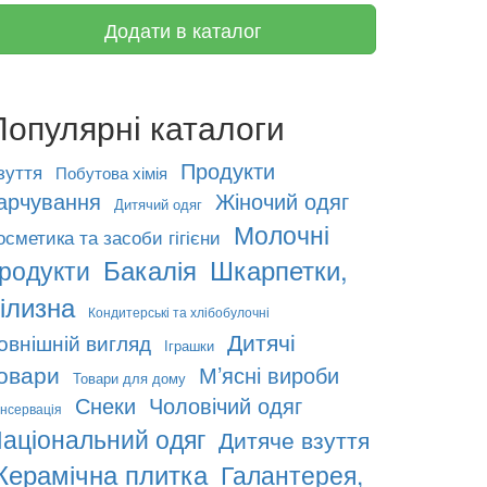
Додати в каталог
Популярні каталоги
Продукти
зуття
Побутова хімія
арчування
Жіночий одяг
Дитячий одяг
Молочні
осметика та засоби гігієни
Бакалія
Шкарпетки,
родукти
ілизна
Кондитерські та хлібобулочні
Дитячі
овнішній вигляд
Іграшки
овари
М’ясні вироби
Товари для дому
Снеки
Чоловічий одяг
нсервація
аціональний одяг
Дитяче взуття
Керамічна плитка
Галантерея,