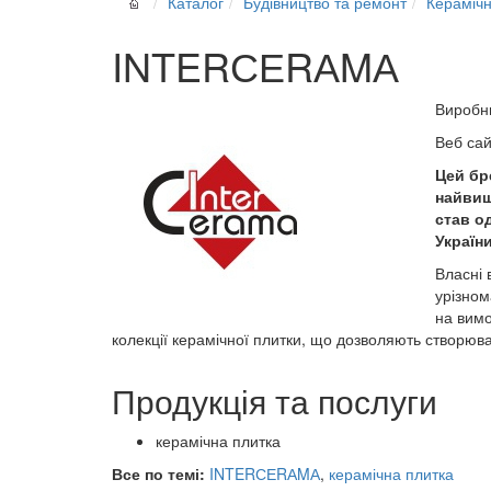
Каталог
Будівництво та ремонт
Керамічн
INTERСЕRАMА
Виробн
Веб са
Цей бр
найвищо
став о
України
Власні 
урізном
на вимо
колекції керамічної плитки, що дозволяють створюват
Продукція та послуги
керамічна плитка
Все по темі:
INTERСЕRАMА
,
керамічна плитка