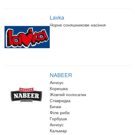
Lavka
Чорне соняшникове насіння
NABEER
Анчоус
Корюшка
Жовтий полосатик
Ставридка
Бички
Філе риби
Горбуша
Анчоус
Кальмар