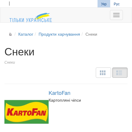
|
Укр
Рус
Navigati
Каталог
Продукти харчування
Снеки
Снеки
Снеки
KartoFan
Картопляні чіпси