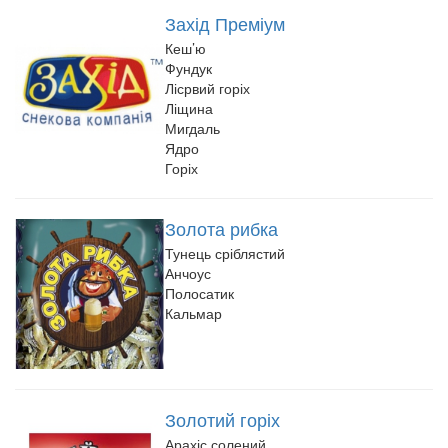
Захід Преміум
Кеш’ю
Фундук
Лісрвий горіх
Ліщина
Мигдаль
Ядро
Горіх
Золота рибка
Тунець сріблястий
Анчоус
Полосатик
Кальмар
Золотий горіх
Арахіс солений