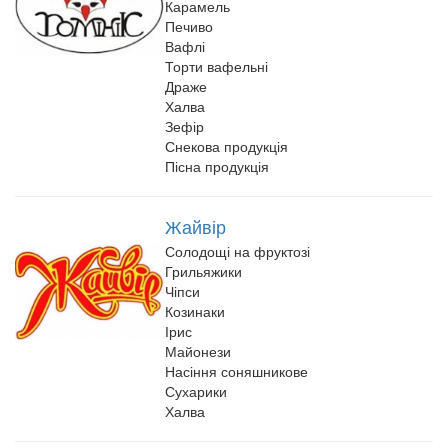
Карамель
Печиво
Вафлі
Торти вафельні
Драже
Халва
Зефір
Снекова продукція
Пісна продукція
Жайвір
Солодощі на фруктозі
Грильяжики
Чіпси
Козинаки
Ірис
Майонези
Насіння соняшникове
Сухарики
Халва