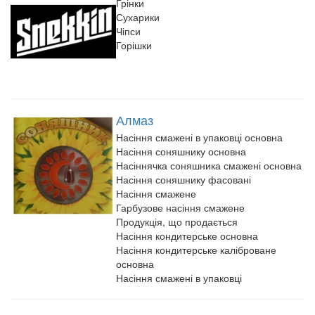
Грінки
Сухарики
Чіпси
Горішки
Алмаз
Насіння смажені в упаковці основна
Насіння соняшнику основна
Насіннячка соняшника смажені основна
Насіння соняшнику фасовані
Насіння смажене
Гарбузове насіння смажене
Продукція, що продається
Насіння кондитерське основна
Насіння кондитерське каліброване
основна
Насіння смажені в упаковці