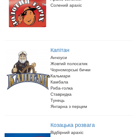
Солений арахіс
Капітан
Анчоуси
Жовтий полосатик
Чорноморські бички
Кальмари
Камбала
Риба-голка
Ставридка
Тунець
Янтарна з перцем
Козацька розвага
Відбірний арахіс