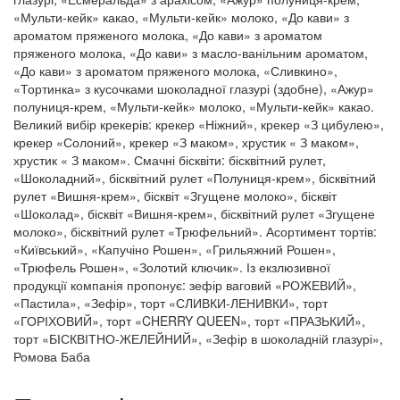
«Мульти-кейк» какао, «Мульти-кейк» молоко, «До кави» з
ароматом пряженого молока, «До кави» з ароматом
пряженого молока, «До кави» з масло-ванільним ароматом,
«До кави» з ароматом пряженого молока, «Сливкино»,
«Тортинка» з кусочками шоколадної глазурі (здобне), «Ажур»
полуниця-крем, «Мульти-кейк» молоко, «Мульти-кейк» какао.
Великий вибір крекерів: крекер «Ніжний», крекер «З цибулею»,
крекер «Солоний», крекер «З маком», хрустик « З маком»,
хрустик « З маком». Смачні бісквіти: бісквітний рулет,
«Шоколадний», бісквітний рулет «Полуниця-крем», бісквітний
рулет «Вишня-крем», бісквіт «Згущене молоко», бісквіт
«Шоколад», бісквіт «Вишня-крем», бісквітний рулет «Згущене
молоко», бісквітний рулет «Трюфельний». Асортимент тортів:
«Київський», «Капучіно Рошен», «Грильяжний Рошен»,
«Трюфель Рошен», «Золотий ключик». Із екзлюзивної
продукції компанія пропонує: зефір ваговий «РОЖЕВИЙ»,
«Пастила», «Зефір», торт «СЛИВКИ-ЛЕНИВКИ», торт
«ГОРІХОВИЙ», торт «CHERRY QUEEN», торт «ПРАЗЬКИЙ»,
торт «БІСКВІТНО-ЖЕЛЕЙНИЙ», «Зефір в шоколадній глазурі»,
Ромова Баба