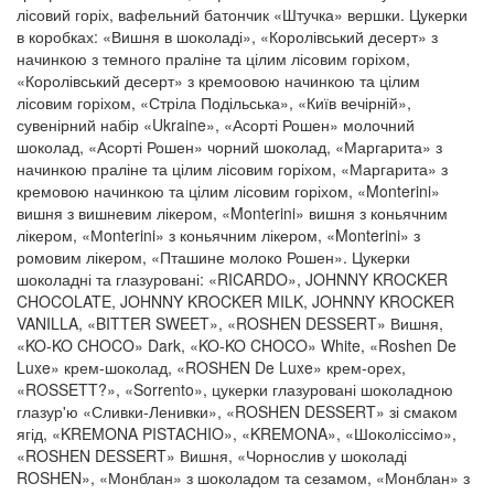
лісовий горіх, вафельний батончик «Штучка» вершки. Цукерки
в коробках: «Вишня в шоколаді», «Королівський десерт» з
начинкою з темного праліне та цілим лісовим горіхом,
«Королівський десерт» з кремоовою начинкою та цілим
лісовим горіхом, «Стріла Подільська», «Київ вечірній»,
сувенірний набір «Ukraine», «Асорті Рошен» молочний
шоколад, «Асорті Рошен» чорний шоколад, «Маргарита» з
начинкою праліне та цілим лісовим горіхом, «Маргарита» з
кремовою начинкою та цілим лісовим горіхом, «Monterini»
вишня з вишневим лікером, «Monterini» вишня з коньячним
лікером, «Мonterini» з коньячним лікером, «Monterini» з
ромовим лікером, «Пташине молоко Рошен». Цукерки
шоколадні та глазуровані: «RICARDO», JOHNNY KROCKER
CHOCOLATE, JOHNNY KROCKER MILK, JOHNNY KROCKER
VANILLA, «BITTER SWEET», «ROSHEN DESSERT» Вишня,
«KO-KO CHOCO» Dark, «KO-KO CHOCO» White, «Roshen De
Luxe» крем-шоколад, «ROSHEN De Luxe» крем-орех,
«ROSSETT?», «Sorrento», цукерки глазуровані шоколадною
глазур'ю «Сливки-Ленивки», «ROSHEN DESSERT» зі смаком
ягід, «KREMONA PISTACHIO», «KREMONA», «Шоколіссімо»,
«ROSHEN DESSERT» Вишня, «Чорнослив у шоколаді
ROSHEN», «Монблан» з шоколадом та сезамом, «Монблан» з