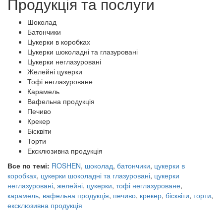
Продукція та послуги
Шоколад
Батончики
Цукерки в коробках
Цукерки шоколадні та глазуровані
Цукерки неглазуровані
Желейні цукерки
Тофі неглазуроване
Карамель
Вафельна продукція
Печиво
Крекер
Бісквіти
Торти
Ексклюзивна продукція
Все по темі:
ROSHEN
,
шоколад
,
батончики
,
цукерки в
коробках
,
цукерки шоколадні та глазуровані
,
цукерки
неглазуровані
,
желейні
,
цукерки
,
тофі неглазуроване
,
карамель
,
вафельна продукція
,
печиво
,
крекер
,
бісквіти
,
торти
,
ексклюзивна продукція