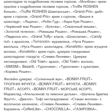
шоколадом та подрібненим лісовим горіхом, «Монблан» крем-
праліне з подрібненим лісовим горіхом, «Truffle ROSHEN
Коньяк», «Truffle ROSHEN Шампанське», «Grand-Prix» дабл-
крем з горіхом, «Grand-Prix» крем з горіхом, «Вишня в
шоколаді», «Ліщина», «Робін Гуд», «Кара-Кум Рошен»,
«Червоний мак Рошен», «Білочка», «Сказочный мишка»,
«Золотой теленок», «Ромашка Рошен», «Ромашка Рошен»,
«Південна ніч», «Grand Toffy» класік, «Шоколапки», «Сandy
nut» з арахісом, «Torroncini» журавлина, «Нуга Рошен»
ванільна, «Нуга Рошен» шоколадна, «Konafetto» крем-згущене
молоко, «Konafetto» крем-горіх, цукерки глазуровані
шоколадною глазур'ю «Сливки-Ленивки». Цукерки
неглазуровані: «Old Town» арахіс, «Old Town» молоко,
«SIMSIM», Basarili, «Турончики», «Турончики» з цукатами,
«Корівка Рошен».
Желейні цукерки: «Солнечный жук», «BONNY-FRUIT»
ТРОПІЧНІ ФРУКТИ, «BONNY-FRUIT» ФРУКТИ, «BONNY-
FRUIT» АСОРТІ, «BONNY-FRUIT» МОРСЬКЕ АСОРТІ,
Мармелад «Апельсинові та лимонні дольки», «Шалена бджілка
Фрутті», «Джеллі». Тофі неглазуроване: «Стакан молока» з
молочною начинкою, «Сливки-Ленивки», «Сливки-Ленивки».
Карамель «CoffeeLike», «CHOCONILLA», «ГАЗИРОВКА»,