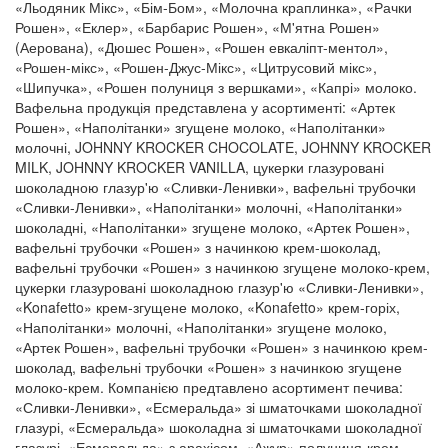
«Льодяник Мікс», «Бім-Бом», «Молочна краплинка», «Рачки
Рошен», «Еклер», «Барбарис Рошен», «М'ятна Рошен»
(Аерована), «Дюшес Рошен», «Рошен евкаліпт-ментол»,
«Рошен-мікс», «Рошен-Джус-Мікс», «Цитрусовий мікс»,
«Шипучка», «Рошен полуниця з вершками», «Капрі» молоко.
Вафельна продукція представлена у асортименті: «Артек
Рошен», «Наполітанки» згущене молоко, «Наполітанки»
молочні, JOHNNY KROCKER CHOCOLATE, JOHNNY KROCKER
MILK, JOHNNY KROCKER VANILLA, цукерки глазуровані
шоколадною глазур'ю «Сливки-Ленивки», вафельні трубочки
«Сливки-Ленивки», «Наполітанки» молочні, «Наполітанки»
шоколадні, «Наполітанки» згущене молоко, «Артек Рошен»,
вафельні трубочки «Рошен» з начинкою крем-шоколад,
вафельні трубочки «Рошен» з начинкою згущене молоко-крем,
цукерки глазуровані шоколадною глазур'ю «Сливки-Ленивки»,
«Konafetto» крем-згущене молоко, «Konafetto» крем-горіх,
«Наполітанки» молочні, «Наполітанки» згущене молоко,
«Артек Рошен», вафельні трубочки «Рошен» з начинкою крем-
шоколад, вафельні трубочки «Рошен» з начинкою згущене
молоко-крем. Компанією предтавлено асортимент печива:
«Сливки-Ленивки», «Есмеральда» зі шматочками шоколадної
глазурі, «Есмеральда» шоколадна зі шматочками шоколадної
глазурі, «Есмеральда» з арахісом, «Ажур» полуниця-крем,