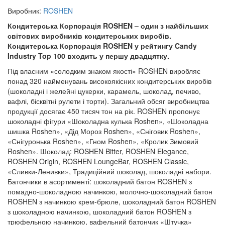
Виробник:
ROSHEN
Кондитерська Корпорація ROSHEN – один з найбільших
світових виробників кондитерських виробів.
Кондитерська Корпорація ROSHEN у рейтингу Candy
Industry Top 100 входить у першу двадцятку.
Під власним «солодким знаком якості» ROSHEN виробляє
понад 320 найменувань високоякісних кондитерських виробів
(шоколадні і желейні цукерки, карамель, шоколад, печиво,
вафлі, бісквітні рулети і торти). Загальний обсяг виробництва
продукції досягає 450 тисяч тон на рік. ROSHEN пропонує
шоколадні фігури «Шоколадна кулька Roshen», «Шоколадна
шишка Roshen», «Дід Мороз Roshen», «Сніговик Roshen»,
«Снігуронька Roshen», «Гном Roshen», «Кролик Зимовий
Roshen». Шоколад: ROSHEN Bitter, ROSHEN Elegance,
ROSHEN Origin, ROSHEN LoungeBar, ROSHEN Classic,
«Сливки-Ленивки», Традиційний шоколад, шоколадні набори.
Батончики в асортименті: шоколадний батон ROSHEN з
помадно-шоколадною начинкою, молочно-шоколадний батон
ROSHEN з начинкою крем-брюле, шоколадний батон ROSHEN
з шоколадною начинкою, шоколадний батон ROSHEN з
трюфельною начинкою, вафельний батончик «Штучка»