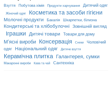
Дитячий одяг
Взуття
Побутова хімія
Продукти харчування
Косметика та засоби гігієни
Жіночий одяг
Молочні продукти
Бакалія
Шкарпетки, білизна
Кондитерські та хлібобулочні
Зовнішній вигляд
Іграшки
Дитячі товари
Товари для дому
Консервація
М’ясні вироби
Чоловічий
Снеки
Національний одяг
одяг
Дитяче взуття
Керамічна плитка
Галантерея, сумки
Сантехніка
Макаронні вироби
Кава та чай