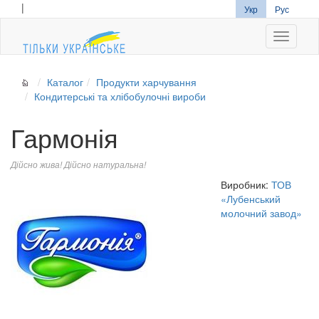
|
Укр
Рус
Navigati
Каталог
Продукти харчування
Кондитерські та хлібобулочні вироби
Гармонія
Дійсно жива! Дійсно натуральна!
Виробник:
ТОВ
«Лубенський
молочний завод»