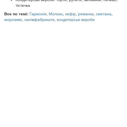
тістечка
Все по темі:
Гармонія
,
Молоко
,
кефір
,
ряжанка
,
сметана
,
морозиво
,
напівфабрикати
,
кондитерські вироби