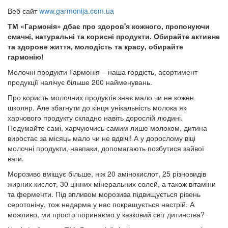
Веб сайт
www.garmonija.com.ua
ТМ «Гармонія» дбає про здоров'я кожного, пропонуючи
смачні, натуральні та корисні продукти. Обирайте активне
та здорове життя, молодість та красу, обирайте
гармонію!
Молочні продукти Гармонія – наша гордість, асортимент
продукції налічує більше 200 найменувань.
Про користь молочних продуктів знає мало чи не кожен
школяр. Але збагнути до кінця унікальність молока як
харчового продукту складно навіть дорослій людині.
Подумайте самі, харчуючись самим лише молоком, дитина
виростає за місяць мало чи не вдвічі! А у дорослому віці
молочні продукти, навпаки, допомагають позбутися зайвої
ваги.
Морозиво вміщує більше, ніж 20 амінокислот, 25 різновидів
жирних кислот, 30 цінних мінеральних солей, а також вітаміни
та ферменти. Під впливом морозива підвищується рівень
серотоніну, тож недарма у нас покращується настрій. А
можливо, ми просто поринаємо у казковий світ дитинства?