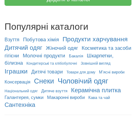
Популярні каталоги
Продукти харчування
Побутова хімія
Взуття
Дитячий одяг
Жіночий одяг
Косметика та засоби
гігієни
Молочні продукти
Шкарпетки,
Бакалія
білизна
Кондитерські та хлібобулочні
Зовнішній вигляд
Іграшки
Дитячі товари
М’ясні вироби
Товари для дому
Чоловічий одяг
Снеки
Консервація
Керамічна плитка
Дитяче взуття
Національний одяг
Галантерея, сумки
Макаронні вироби
Кава та чай
Сантехніка