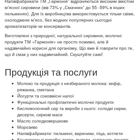
Напівфабрикати ТМ „Гармонія” відрізняються високим вмістом
м'ясної сировини (вів 73% у „Смачних” до 55 -59% в інших
пельменях). Для їх виробництва використовується тільки свіже,
охолоджене м'ясо, без жодних популярних сьогодні
ароматизаторів чи консервантів.
Виготовлені з природної, натуральної сировини, молочні
продукти ТМ «Гармонія» не просто поживні, але й
надзвичайно корисні для організму. Що вже й говорити про те,
що й смак у них надзвичайний. Скуштуйте самі!
Продукція та послуги
Молоко та продукція з незбираного молока: кефір,
ряжанка, сметана
Йогурти та соковмісні напої
Функціональні профілактичні молочні продукти
Кисломолочний сир та вироби з нього: солодкі сирки,
десерти, сиркові маси
Масло солодковершкове
Морозиво
Напівфабрикати: пельмені, вареники, піца, котлети
Кондитерські вироби: торти, рулети, запіканки, печиво,