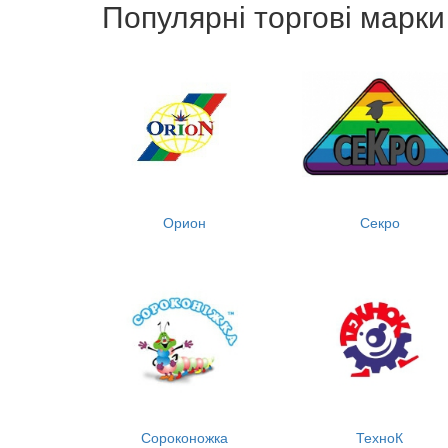
Популярні торгові марки
Орион
Секро
Сороконожка
ТехноК