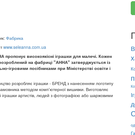
ик:
Фабрика
В
йт
www.seleanna.com.ua
х
А пропонує високоякісні іграшки для малечі. Кожен
розроблений на фабриці "АННА" затверджується із
ьно-ігровими посібниками при Міністерстві освіти і
Ко
п
цтво розробляє іграшки - БРЕНД з нанесенням логотипу
Ко
замовника методом комп'ютерної вишивки. Виготовляє
І
 іграшки артистів, людей з фотографією або шаржовими
д
С
од
Г