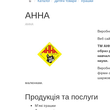
Каталог
Дитячі товари
Іграшки
АННА
АННА
Виробн
Веб са
ТМ АНН
образ 
навчал
науки.
Виробни
фірми-
шаржові
малюнкам.
Продукція та послуги
М'які іграшки