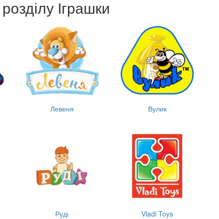
 розділу Іграшки
Левеня
Вулик
Руді
Vladi Toys