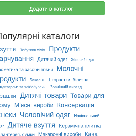
Додати в каталог
Популярні каталоги
Продукти
зуття
Побутова хімія
арчування
Дитячий одяг
Жіночий одяг
Молочні
сметика та засоби гігієни
родукти
Шкарпетки, білизна
Бакалія
Зовнішній вигляд
ндитерські та хлібобулочні
Дитячі товари
Товари для
грашки
ому
Консервація
М’ясні вироби
неки
Чоловічий одяг
Національний
Дитяче взуття
Керамічна плитка
яг
Кава
Макаронні вироби
алантерея, сумки