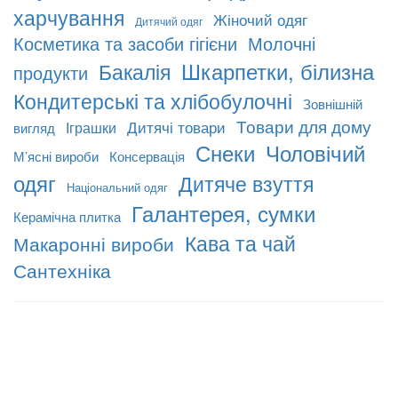
харчування
Жіночий одяг
Дитячий одяг
Косметика та засоби гігієни
Молочні
Шкарпетки, білизна
Бакалія
продукти
Кондитерські та хлібобулочні
Зовнішній
Товари для дому
Дитячі товари
Іграшки
вигляд
Снеки
Чоловічий
М’ясні вироби
Консервація
одяг
Дитяче взуття
Національний одяг
Галантерея, сумки
Керамічна плитка
Кава та чай
Макаронні вироби
Сантехніка