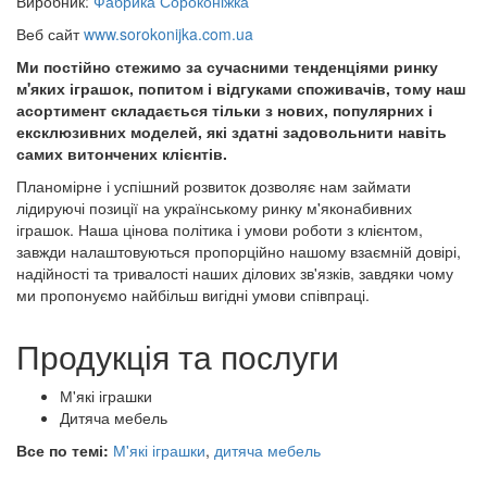
Виробник:
Фабрика Сороконіжка
Веб сайт
www.sorokonijka.com.ua
Ми постійно стежимо за сучасними тенденціями ринку
м'яких іграшок, попитом і відгуками споживачів, тому наш
асортимент складається тільки з нових, популярних і
ексклюзивних моделей, які здатні задовольнити навіть
самих витончених клієнтів.
Планомірне і успішний розвиток дозволяє нам займати
лідируючі позиції на українському ринку м'яконабивних
іграшок. Наша цінова політика і умови роботи з клієнтом,
завжди налаштовуються пропорційно нашому взаємній довірі,
надійності та тривалості наших ділових зв'язків, завдяки чому
ми пропонуємо найбільш вигідні умови співпраці.
Продукція та послуги
М'які іграшки
Дитяча мебель
Все по темі:
М'які іграшки
,
дитяча мебель