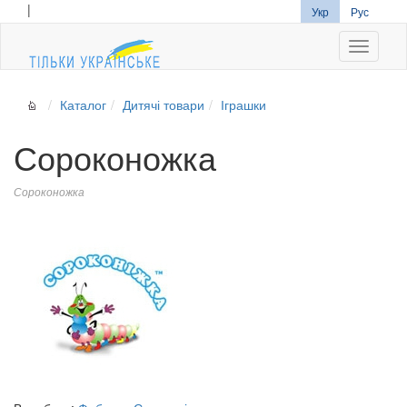
|
Укр
Рус
Navigati
Каталог
Дитячі товари
Іграшки
Сороконожка
Сороконожка