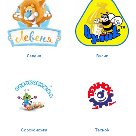
Левеня
Вулик
Сороконожка
ТехноК